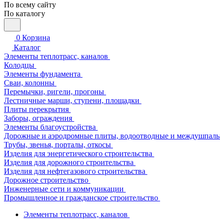
По всему сайту
По каталогу
0
Корзина
Каталог
Элементы теплотрасс, каналов
Колодцы
Элементы фундамента
Сваи, колонны
Перемычки, ригели, прогоны
Лестничные марши, ступени, площадки
Плиты перекрытия
Заборы, ограждения
Элементы благоустройства
Дорожные и аэродромные плиты, водоотводные и междушпаль
Трубы, звенья, порталы, откосы
Изделия для энергетического строительства
Изделия для дорожного строительства
Изделия для нефтегазового строительства
Дорожное строительство
Инженерные сети и коммуникации
Промышленное и гражданское строительство
Элементы теплотрасс, каналов