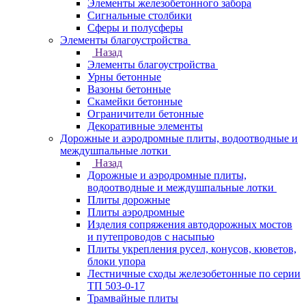
Элементы железобетонного забора
Сигнальные столбики
Сферы и полусферы
Элементы благоустройства
Назад
Элементы благоустройства
Урны бетонные
Вазоны бетонные
Скамейки бетонные
Ограничители бетонные
Декоративные элементы
Дорожные и аэродромные плиты, водоотводные и
междушпальные лотки
Назад
Дорожные и аэродромные плиты,
водоотводные и междушпальные лотки
Плиты дорожные
Плиты аэродромные
Изделия сопряжения автодорожных мостов
и путепроводов с насыпью
Плиты укрепления русел, конусов, кюветов,
блоки упора
Лестничные сходы железобетонные по серии
ТП 503-0-17
Трамвайные плиты