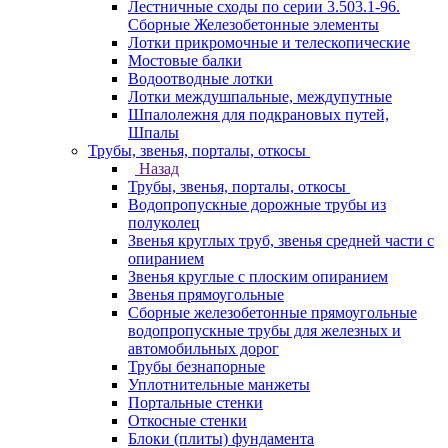
Лестничные сходы по серии 3.503.1-96.
Сборные Железобетонные элементы
Лотки прикромочные и телескопические
Мостовые балки
Водоотводные лотки
Лотки междушпальные, междупутные
Шпалолежня для подкрановых путей,
Шпалы
Трубы, звенья, порталы, откосы
Назад
Трубы, звенья, порталы, откосы
Водопропускные дорожные трубы из
полуколец
Звенья круглых труб, звенья средней части с
опиранием
Звенья круглые с плоским опиранием
Звенья прямоугольные
Сборные железобетонные прямоугольные
водопропускные трубы для железных и
автомобильных дорог
Трубы безнапорные
Уплотнительные манжеты
Портальные стенки
Откосные стенки
Блоки (плиты) фундамента