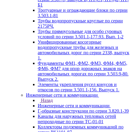
Б1
Тротуарные и ограждающие блоки по серии
3.503.1-81
Трубы водопропускные круглые по серии
2175РЧ.
Трубы прямоугольные для особо суровых
условий по серии 3.501.1-177.93. Вып. 1-2
Унифицированные косогорные
водопропускные трубы для железных и
автомобильных дорог по серии 2338, выпуск
1.
Фундаменты ФМ1, ФМ2, ФМ3, ФМ4, ФМ5,
ФМ6, ФМ7 для опор дорожных знаков на
автомобильных дорогах по серии 3.503.9-80.
Выпуск 2.
Элементы укрепления русел конусов и
откосов по серии 3.501.1-156. Выпуск 1.
Инженерные сети и коммуникации
Назад
Инженерные сети и коммуникации
Г-образные конструкции по серии 3.820.1-39
Каналы для наружных тепловых сетей
непроходные по серии ТС-01-01
Коллекторы подземных коммуникаций по