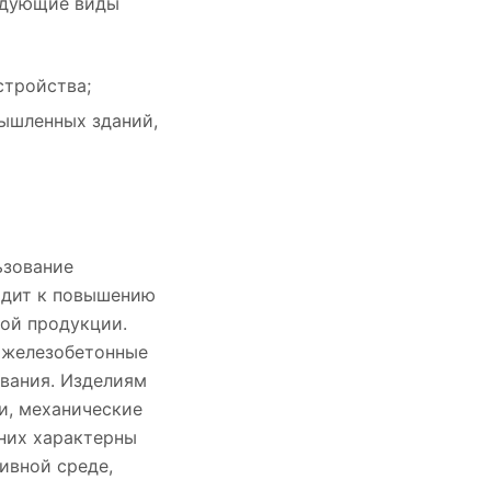
едующие виды
стройства;
ышленных зданий,
ьзование
одит к повышению
ой продукции.
 железобетонные
вания. Изделиям
и, механические
них характерны
сивной среде,