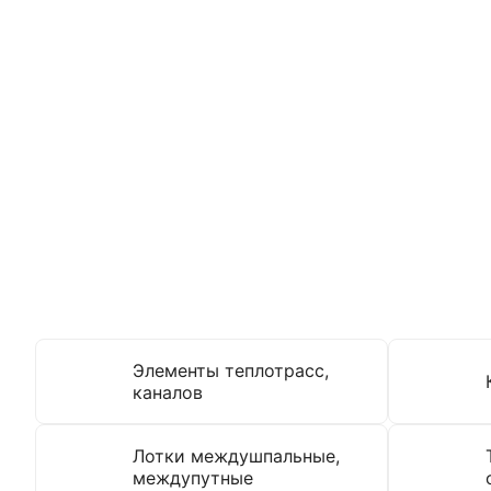
большой ассортимент типовой продукци
Выбрать
Элементы теплотрасс,
каналов
Лотки междушпальные,
междупутные