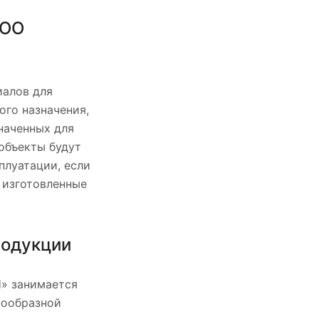
ООО
иалов для
го назначения,
наченных для
объекты будут
плуатации, если
 изготовленные
родукции
» занимается
нообразной