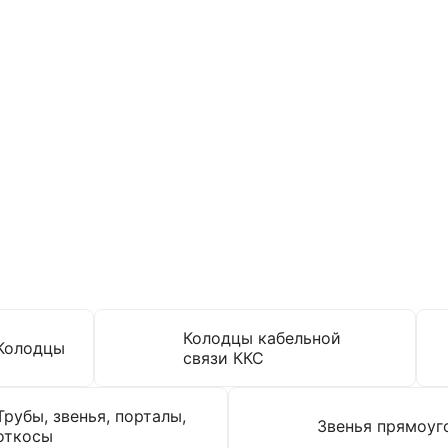
и
Колодцы кабельной
Колодцы
связи ККС
Трубы, звенья, порталы,
Звенья прямоуг
откосы