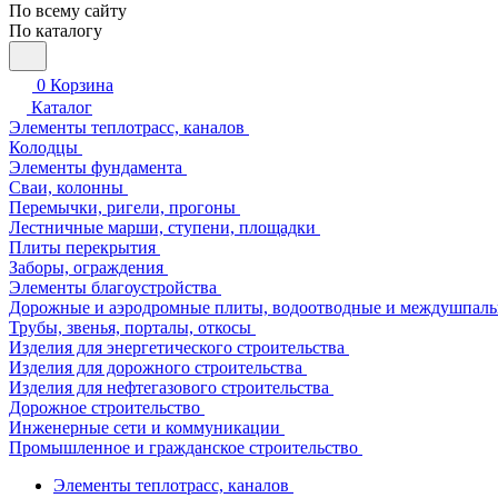
По всему сайту
По каталогу
0
Корзина
Каталог
Элементы теплотрасс, каналов
Колодцы
Элементы фундамента
Сваи, колонны
Перемычки, ригели, прогоны
Лестничные марши, ступени, площадки
Плиты перекрытия
Заборы, ограждения
Элементы благоустройства
Дорожные и аэродромные плиты, водоотводные и междушпаль
Трубы, звенья, порталы, откосы
Изделия для энергетического строительства
Изделия для дорожного строительства
Изделия для нефтегазового строительства
Дорожное строительство
Инженерные сети и коммуникации
Промышленное и гражданское строительство
Элементы теплотрасс, каналов