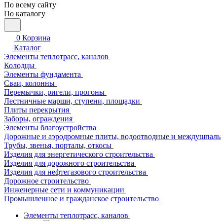
По всему сайту
По каталогу
0
Корзина
Каталог
Элементы теплотрасс, каналов
Колодцы
Элементы фундамента
Сваи, колонны
Перемычки, ригели, прогоны
Лестничные марши, ступени, площадки
Плиты перекрытия
Заборы, ограждения
Элементы благоустройства
Дорожные и аэродромные плиты, водоотводные и междушпаль
Трубы, звенья, порталы, откосы
Изделия для энергетического строительства
Изделия для дорожного строительства
Изделия для нефтегазового строительства
Дорожное строительство
Инженерные сети и коммуникации
Промышленное и гражданское строительство
Элементы теплотрасс, каналов