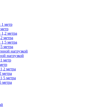
 метр
2 метра
5 метра
ной нагрузкой
метр
2 метра
5 метра