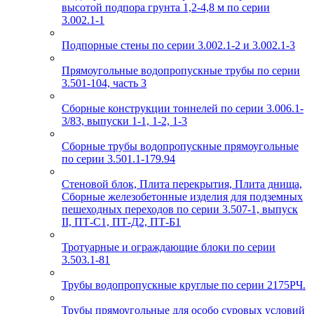
высотой подпора грунта 1,2-4,8 м по серии
3.002.1-1
Подпорные стены по серии 3.002.1-2 и 3.002.1-3
Прямоугольные водопропускные трубы по серии
3.501-104, часть 3
Сборные конструкции тоннелей по серии 3.006.1-
3/83, выпуски 1-1, 1-2, 1-3
Сборные трубы водопропускные прямоугольные
по серии 3.501.1-179.94
Стеновой блок, Плита перекрытия, Плита днища,
Сборные железобетонные изделия для подземных
пешеходных переходов по серии 3.507-1, выпуск
II, ПТ-С1, ПТ-Д2, ПТ-Б1
Тротуарные и ограждающие блоки по серии
3.503.1-81
Трубы водопропускные круглые по серии 2175РЧ.
Трубы прямоугольные для особо суровых условий