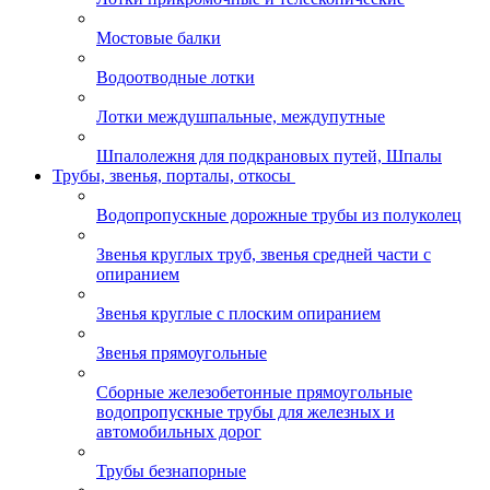
Мостовые балки
Водоотводные лотки
Лотки междушпальные, междупутные
Шпалолежня для подкрановых путей, Шпалы
Трубы, звенья, порталы, откосы
Водопропускные дорожные трубы из полуколец
Звенья круглых труб, звенья средней части с
опиранием
Звенья круглые с плоским опиранием
Звенья прямоугольные
Сборные железобетонные прямоугольные
водопропускные трубы для железных и
автомобильных дорог
Трубы безнапорные