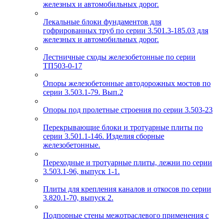
железных и автомобильных дорог.
Лекальные блоки фундаментов для
гофрированных труб по серии 3.501.3-185.03 для
железных и автомобильных дорог.
Лестничные сходы железобетонные по серии
ТП503-0-17
Опоры железобетонные автодорожных мостов по
серии 3.503.1-79. Вып.2
Опоры под пролетные строения по серии 3.503-23
Перекрывающие блоки и тротуарные плиты по
серии 3.501.1-146. Изделия сборные
железобетонные.
Переходные и тротуарные плиты, лежни по серии
3.503.1-96, выпуск 1-1.
Плиты для крепления каналов и откосов по серии
3.820.1-70, выпуск 2.
Подпорные стены межотраслевого применения с