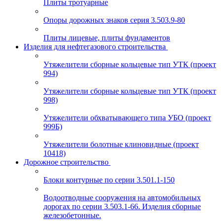
Плиты тротуарные
Опоры дорожных знаков серия 3.503.9-80
Плиты лицевые, плиты фундаментов
Изделия для нефтегазового строительства
Утяжелители сборные кольцевые тип УТК (проект
994)
Утяжелители сборные кольцевые тип УТК (проект
998)
Утяжелители обхватывающего типа УБО (проект
999Б)
Утяжелители болотные клиновидные (проект
10418)
Дорожное строительство
Блоки контурные по серии 3.501.1-150
Водоотводные сооружения на автомобильных
дорогах по серии 3.503.1-66. Изделия сборные
железобетонные.