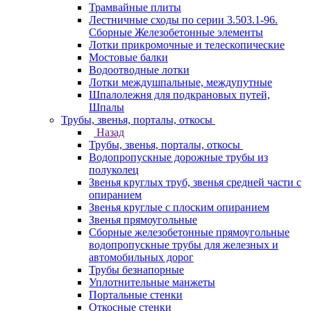
Трамвайные плиты
Лестничные сходы по серии 3.503.1-96.
Сборные Железобетонные элементы
Лотки прикромочные и телескопические
Мостовые балки
Водоотводные лотки
Лотки междушпальные, междупутные
Шпалолежня для подкрановых путей,
Шпалы
Трубы, звенья, порталы, откосы
Назад
Трубы, звенья, порталы, откосы
Водопропускные дорожные трубы из
полуколец
Звенья круглых труб, звенья средней части с
опиранием
Звенья круглые с плоским опиранием
Звенья прямоугольные
Сборные железобетонные прямоугольные
водопропускные трубы для железных и
автомобильных дорог
Трубы безнапорные
Уплотнительные манжеты
Портальные стенки
Откосные стенки