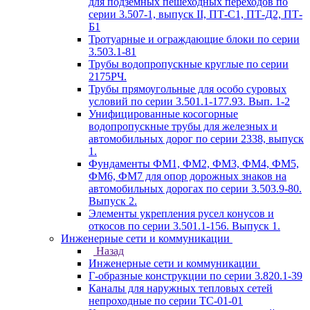
для подземных пешеходных переходов по
серии 3.507-1, выпуск II, ПТ-С1, ПТ-Д2, ПТ-
Б1
Тротуарные и ограждающие блоки по серии
3.503.1-81
Трубы водопропускные круглые по серии
2175РЧ.
Трубы прямоугольные для особо суровых
условий по серии 3.501.1-177.93. Вып. 1-2
Унифицированные косогорные
водопропускные трубы для железных и
автомобильных дорог по серии 2338, выпуск
1.
Фундаменты ФМ1, ФМ2, ФМ3, ФМ4, ФМ5,
ФМ6, ФМ7 для опор дорожных знаков на
автомобильных дорогах по серии 3.503.9-80.
Выпуск 2.
Элементы укрепления русел конусов и
откосов по серии 3.501.1-156. Выпуск 1.
Инженерные сети и коммуникации
Назад
Инженерные сети и коммуникации
Г-образные конструкции по серии 3.820.1-39
Каналы для наружных тепловых сетей
непроходные по серии ТС-01-01