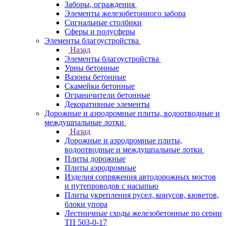
Заборы, ограждения
Элементы железобетонного забора
Сигнальные столбики
Сферы и полусферы
Элементы благоустройства
Назад
Элементы благоустройства
Урны бетонные
Вазоны бетонные
Скамейки бетонные
Ограничители бетонные
Декоративные элементы
Дорожные и аэродромные плиты, водоотводные и
междушпальные лотки
Назад
Дорожные и аэродромные плиты,
водоотводные и междушпальные лотки
Плиты дорожные
Плиты аэродромные
Изделия сопряжения автодорожных мостов
и путепроводов с насыпью
Плиты укрепления русел, конусов, кюветов,
блоки упора
Лестничные сходы железобетонные по серии
ТП 503-0-17