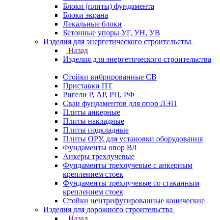
Блоки (плиты) фундамента
Блоки экрана
Лекальные блоки
Бетонные упоры УГ, УН, УВ
Изделия для энергетического строительства
Назад
Изделия для энергетического строительства
Стойки вибрированные СВ
Приставки ПТ
Ригели Р, АР, РЦ, РФ
Сваи фундаментов для опор ЛЭП
Плиты анкерные
Плиты накладные
Плиты подкладные
Плиты ОРУ, для установки оборудования
Фундаменты опор ВЛ
Анкеры трехлучевые
Фундаменты трехлучевые с анкерным
креплением стоек
Фундаменты трехлучевые со стаканным
креплением стоек
Стойки центрифугированные конические
Изделия для дорожного строительства
Назад