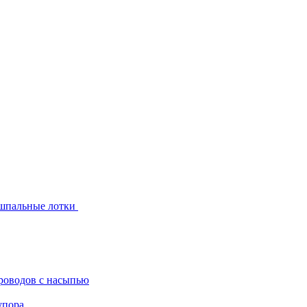
шпальные лотки
роводов с насыпью
упора