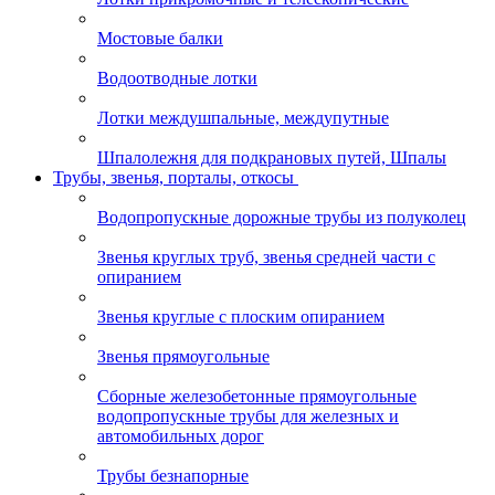
Мостовые балки
Водоотводные лотки
Лотки междушпальные, междупутные
Шпалолежня для подкрановых путей, Шпалы
Трубы, звенья, порталы, откосы
Водопропускные дорожные трубы из полуколец
Звенья круглых труб, звенья средней части с
опиранием
Звенья круглые с плоским опиранием
Звенья прямоугольные
Сборные железобетонные прямоугольные
водопропускные трубы для железных и
автомобильных дорог
Трубы безнапорные