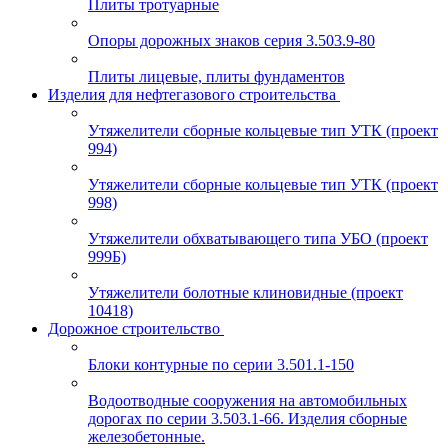
Плиты тротуарные
Опоры дорожных знаков серия 3.503.9-80
Плиты лицевые, плиты фундаментов
Изделия для нефтегазового строительства
Утяжелители сборные кольцевые тип УТК (проект
994)
Утяжелители сборные кольцевые тип УТК (проект
998)
Утяжелители обхватывающего типа УБО (проект
999Б)
Утяжелители болотные клиновидные (проект
10418)
Дорожное строительство
Блоки контурные по серии 3.501.1-150
Водоотводные сооружения на автомобильных
дорогах по серии 3.503.1-66. Изделия сборные
железобетонные.