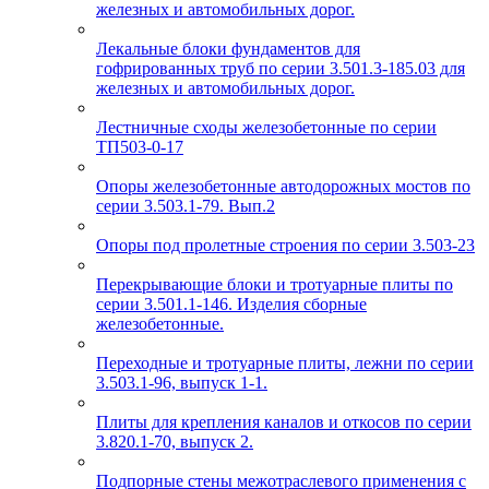
железных и автомобильных дорог.
Лекальные блоки фундаментов для
гофрированных труб по серии 3.501.3-185.03 для
железных и автомобильных дорог.
Лестничные сходы железобетонные по серии
ТП503-0-17
Опоры железобетонные автодорожных мостов по
серии 3.503.1-79. Вып.2
Опоры под пролетные строения по серии 3.503-23
Перекрывающие блоки и тротуарные плиты по
серии 3.501.1-146. Изделия сборные
железобетонные.
Переходные и тротуарные плиты, лежни по серии
3.503.1-96, выпуск 1-1.
Плиты для крепления каналов и откосов по серии
3.820.1-70, выпуск 2.
Подпорные стены межотраслевого применения с