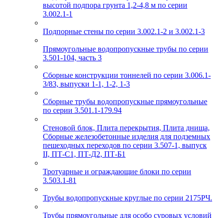
высотой подпора грунта 1,2-4,8 м по серии
3.002.1-1
Подпорные стены по серии 3.002.1-2 и 3.002.1-3
Прямоугольные водопропускные трубы по серии
3.501-104, часть 3
Сборные конструкции тоннелей по серии 3.006.1-
3/83, выпуски 1-1, 1-2, 1-3
Сборные трубы водопропускные прямоугольные
по серии 3.501.1-179.94
Стеновой блок, Плита перекрытия, Плита днища,
Сборные железобетонные изделия для подземных
пешеходных переходов по серии 3.507-1, выпуск
II, ПТ-С1, ПТ-Д2, ПТ-Б1
Тротуарные и ограждающие блоки по серии
3.503.1-81
Трубы водопропускные круглые по серии 2175РЧ.
Трубы прямоугольные для особо суровых условий