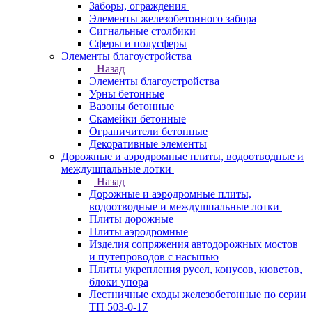
Заборы, ограждения
Элементы железобетонного забора
Сигнальные столбики
Сферы и полусферы
Элементы благоустройства
Назад
Элементы благоустройства
Урны бетонные
Вазоны бетонные
Скамейки бетонные
Ограничители бетонные
Декоративные элементы
Дорожные и аэродромные плиты, водоотводные и
междушпальные лотки
Назад
Дорожные и аэродромные плиты,
водоотводные и междушпальные лотки
Плиты дорожные
Плиты аэродромные
Изделия сопряжения автодорожных мостов
и путепроводов с насыпью
Плиты укрепления русел, конусов, кюветов,
блоки упора
Лестничные сходы железобетонные по серии
ТП 503-0-17