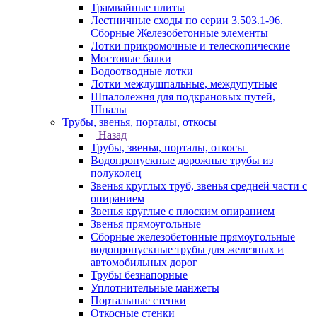
Трамвайные плиты
Лестничные сходы по серии 3.503.1-96.
Сборные Железобетонные элементы
Лотки прикромочные и телескопические
Мостовые балки
Водоотводные лотки
Лотки междушпальные, междупутные
Шпалолежня для подкрановых путей,
Шпалы
Трубы, звенья, порталы, откосы
Назад
Трубы, звенья, порталы, откосы
Водопропускные дорожные трубы из
полуколец
Звенья круглых труб, звенья средней части с
опиранием
Звенья круглые с плоским опиранием
Звенья прямоугольные
Сборные железобетонные прямоугольные
водопропускные трубы для железных и
автомобильных дорог
Трубы безнапорные
Уплотнительные манжеты
Портальные стенки
Откосные стенки