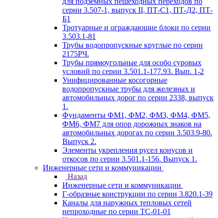
для подземных пешеходных переходов по
серии 3.507-1, выпуск II, ПТ-С1, ПТ-Д2, ПТ-
Б1
Тротуарные и ограждающие блоки по серии
3.503.1-81
Трубы водопропускные круглые по серии
2175РЧ.
Трубы прямоугольные для особо суровых
условий по серии 3.501.1-177.93. Вып. 1-2
Унифицированные косогорные
водопропускные трубы для железных и
автомобильных дорог по серии 2338, выпуск
1.
Фундаменты ФМ1, ФМ2, ФМ3, ФМ4, ФМ5,
ФМ6, ФМ7 для опор дорожных знаков на
автомобильных дорогах по серии 3.503.9-80.
Выпуск 2.
Элементы укрепления русел конусов и
откосов по серии 3.501.1-156. Выпуск 1.
Инженерные сети и коммуникации
Назад
Инженерные сети и коммуникации
Г-образные конструкции по серии 3.820.1-39
Каналы для наружных тепловых сетей
непроходные по серии ТС-01-01