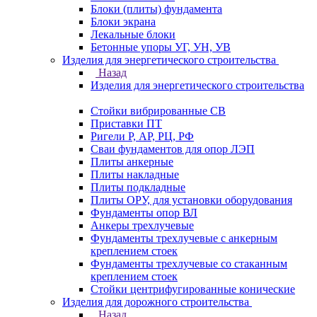
Блоки (плиты) фундамента
Блоки экрана
Лекальные блоки
Бетонные упоры УГ, УН, УВ
Изделия для энергетического строительства
Назад
Изделия для энергетического строительства
Стойки вибрированные СВ
Приставки ПТ
Ригели Р, АР, РЦ, РФ
Сваи фундаментов для опор ЛЭП
Плиты анкерные
Плиты накладные
Плиты подкладные
Плиты ОРУ, для установки оборудования
Фундаменты опор ВЛ
Анкеры трехлучевые
Фундаменты трехлучевые с анкерным
креплением стоек
Фундаменты трехлучевые со стаканным
креплением стоек
Стойки центрифугированные конические
Изделия для дорожного строительства
Назад