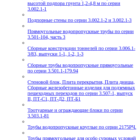
высотой подпора грунта 1,2-4,8 м по серии
3.002.1-1
Подпорные стены по серии 3.002.1-2 и 3.002.1-3
Прямоугольные водопропускные трубы по серии
3.501-104, часть 3
Сборные конструкции тоннелей по серии 3.006.1-
3/83, выпуски 1-1, 1-2, 1-3
Сборные трубы водопропускные прямоугольные
по серии 3.501.1-179.94
Стеновой блок, Плита перекрытия, Плита днища,
Сборные железобетонные изделия для подземных
пешеходных переходов по серии 3.507-1, выпуск
II, ПТ-С1, ПТ-Д2, ПТ-Б1
Тротуарные и ограждающие блоки по серии
3.503.1-81
Трубы водопропускные круглые по серии 2175РЧ.
Трубы прямоугольные для особо суровых условий