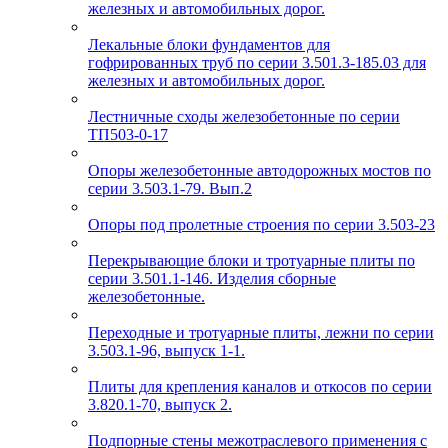
железных и автомобильных дорог.
Лекальные блоки фундаментов для
гофрированных труб по серии 3.501.3-185.03 для
железных и автомобильных дорог.
Лестничные сходы железобетонные по серии
ТП503-0-17
Опоры железобетонные автодорожных мостов по
серии 3.503.1-79. Вып.2
Опоры под пролетные строения по серии 3.503-23
Перекрывающие блоки и тротуарные плиты по
серии 3.501.1-146. Изделия сборные
железобетонные.
Переходные и тротуарные плиты, лежни по серии
3.503.1-96, выпуск 1-1.
Плиты для крепления каналов и откосов по серии
3.820.1-70, выпуск 2.
Подпорные стены межотраслевого применения с