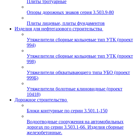
Плиты тротуарные
Опоры дорожных знаков серия 3.503.9-80
Плиты лицевые, плиты фундаментов
Изделия для нефтегазового строительства
Утяжелители сборные кольцевые тип УТК (проект
994)
Утяжелители сборные кольцевые тип УТК (проект
998)
Утяжелители обхватывающего типа УБО (проект
999Б)
Утяжелители болотные клиновидные (проект
10418)
Дорожное строительство
Блоки контурные по серии 3.501.1-150
Водоотводные сооружения на автомобильных
дорогах по серии 3.503.1-66. Изделия сборные
железобетонные.