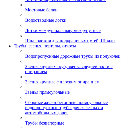
Мостовые балки
Водоотводные лотки
Лотки междушпальные, междупутные
Шпалолежня для подкрановых путей, Шпалы
Трубы, звенья, порталы, откосы
Водопропускные дорожные трубы из полуколец
Звенья круглых труб, звенья средней части с
опиранием
Звенья круглые с плоским опиранием
Звенья прямоугольные
Сборные железобетонные прямоугольные
водопропускные трубы для железных и
автомобильных дорог
Трубы безнапорные