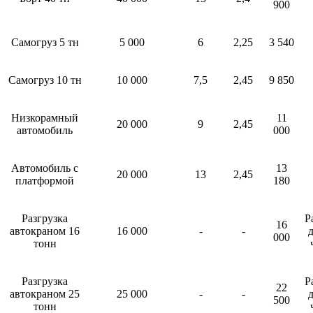
900
Самогруз 5 тн
5 000
6
2,25
3 540
Самогруз 10 тн
10 000
7,5
2,45
9 850
Низкорамный
11
20 000
9
2,45
автомобиль
000
Автомобиль с
13
20 000
13
2,45
платформой
180
Разгрузка
Р
16
автокраном 16
16 000
-
-
д
000
тонн
Разгрузка
Р
22
автокраном 25
25 000
-
-
д
500
тонн