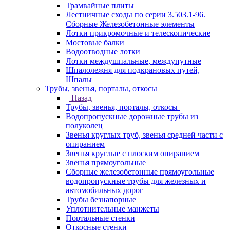
Трамвайные плиты
Лестничные сходы по серии 3.503.1-96.
Сборные Железобетонные элементы
Лотки прикромочные и телескопические
Мостовые балки
Водоотводные лотки
Лотки междушпальные, междупутные
Шпалолежня для подкрановых путей,
Шпалы
Трубы, звенья, порталы, откосы
Назад
Трубы, звенья, порталы, откосы
Водопропускные дорожные трубы из
полуколец
Звенья круглых труб, звенья средней части с
опиранием
Звенья круглые с плоским опиранием
Звенья прямоугольные
Сборные железобетонные прямоугольные
водопропускные трубы для железных и
автомобильных дорог
Трубы безнапорные
Уплотнительные манжеты
Портальные стенки
Откосные стенки