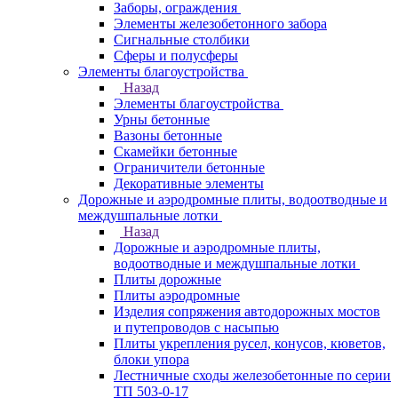
Заборы, ограждения
Элементы железобетонного забора
Сигнальные столбики
Сферы и полусферы
Элементы благоустройства
Назад
Элементы благоустройства
Урны бетонные
Вазоны бетонные
Скамейки бетонные
Ограничители бетонные
Декоративные элементы
Дорожные и аэродромные плиты, водоотводные и
междушпальные лотки
Назад
Дорожные и аэродромные плиты,
водоотводные и междушпальные лотки
Плиты дорожные
Плиты аэродромные
Изделия сопряжения автодорожных мостов
и путепроводов с насыпью
Плиты укрепления русел, конусов, кюветов,
блоки упора
Лестничные сходы железобетонные по серии
ТП 503-0-17