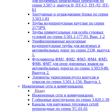
для подземных пешеходных переходов по
серии 3.507-1, выпуск II, ПТ-С1, ПТ-Д2, ПТ-
Б1
Тротуарные и ограждающие блоки по серии
3.503.1-81
Трубы водопропускные круглые по серии
2175РЧ.
Трубы прямоугольные для особо суровых
условий по серии 3.501.1-177.93. Вып. 1-2
Унифицированные косогорные
водопропускные трубы для железных и
автомобильных дорог по серии 2338, выпуск
1.
Фундаменты ФМ1, ФМ2, ФМ3, ФМ4, ФМ5,
ФМ6, ФМ7 для опор дорожных знаков на
автомобильных дорогах по серии 3.503.9-80.
Выпуск 2.
Элементы укрепления русел конусов и
откосов по серии 3.501.1-156. Выпуск 1.
Инженерные сети и коммуникации
Назад
Инженерные сети и коммуникации
Г-образные конструкции по серии 3.820.1-39
Каналы для наружных тепловых сетей
непроходные по серии ТС-01-01