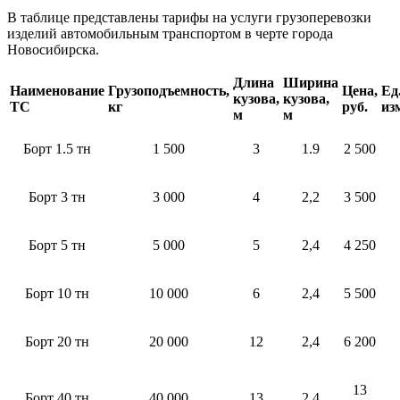
В таблице представлены тарифы на услуги грузоперевозки
изделий автомобильным транспортом в черте города
Новосибирска.
Длина
Ширина
Наименование
Грузоподъемность,
Цена,
Ед
кузова,
кузова,
ТС
кг
руб.
из
м
м
Борт 1.5 тн
1 500
3
1.9
2 500
Борт 3 тн
3 000
4
2,2
3 500
Борт 5 тн
5 000
5
2,4
4 250
Борт 10 тн
10 000
6
2,4
5 500
Борт 20 тн
20 000
12
2,4
6 200
13
Борт 40 тн
40 000
13
2,4