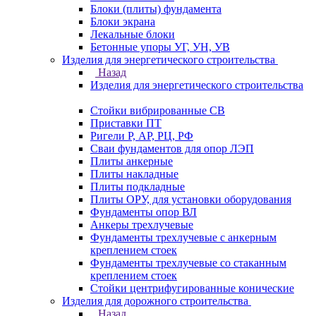
Блоки (плиты) фундамента
Блоки экрана
Лекальные блоки
Бетонные упоры УГ, УН, УВ
Изделия для энергетического строительства
Назад
Изделия для энергетического строительства
Стойки вибрированные СВ
Приставки ПТ
Ригели Р, АР, РЦ, РФ
Сваи фундаментов для опор ЛЭП
Плиты анкерные
Плиты накладные
Плиты подкладные
Плиты ОРУ, для установки оборудования
Фундаменты опор ВЛ
Анкеры трехлучевые
Фундаменты трехлучевые с анкерным
креплением стоек
Фундаменты трехлучевые со стаканным
креплением стоек
Стойки центрифугированные конические
Изделия для дорожного строительства
Назад