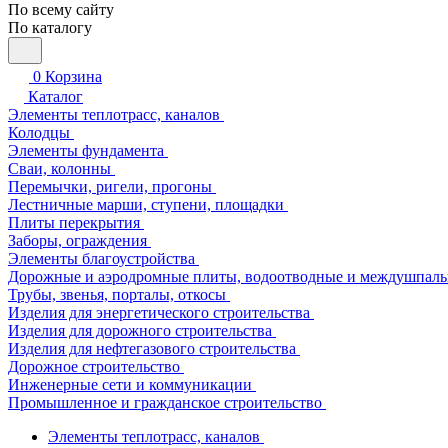
По всему сайту
По каталогу
0
Корзина
Каталог
Элементы теплотрасс, каналов
Колодцы
Элементы фундамента
Сваи, колонны
Перемычки, ригели, прогоны
Лестничные марши, ступени, площадки
Плиты перекрытия
Заборы, ограждения
Элементы благоустройства
Дорожные и аэродромные плиты, водоотводные и междушпаль
Трубы, звенья, порталы, откосы
Изделия для энергетического строительства
Изделия для дорожного строительства
Изделия для нефтегазового строительства
Дорожное строительство
Инженерные сети и коммуникации
Промышленное и гражданское строительство
Элементы теплотрасс, каналов