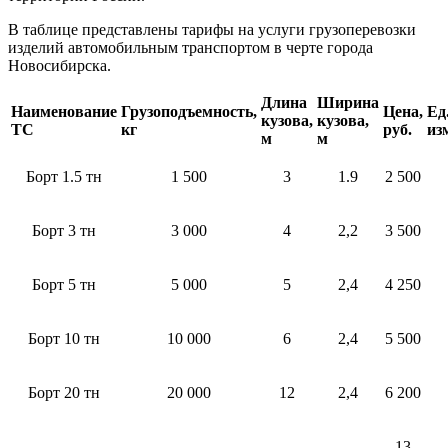
В таблице представлены тарифы на услуги грузоперевозки
изделий автомобильным транспортом в черте города
Новосибирска.
Длина
Ширина
Наименование
Грузоподъемность,
Цена,
Ед
кузова,
кузова,
ТС
кг
руб.
из
м
м
Борт 1.5 тн
1 500
3
1.9
2 500
Борт 3 тн
3 000
4
2,2
3 500
Борт 5 тн
5 000
5
2,4
4 250
Борт 10 тн
10 000
6
2,4
5 500
Борт 20 тн
20 000
12
2,4
6 200
13