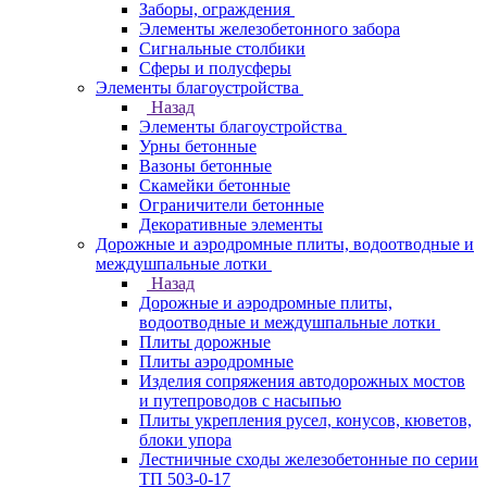
Заборы, ограждения
Элементы железобетонного забора
Сигнальные столбики
Сферы и полусферы
Элементы благоустройства
Назад
Элементы благоустройства
Урны бетонные
Вазоны бетонные
Скамейки бетонные
Ограничители бетонные
Декоративные элементы
Дорожные и аэродромные плиты, водоотводные и
междушпальные лотки
Назад
Дорожные и аэродромные плиты,
водоотводные и междушпальные лотки
Плиты дорожные
Плиты аэродромные
Изделия сопряжения автодорожных мостов
и путепроводов с насыпью
Плиты укрепления русел, конусов, кюветов,
блоки упора
Лестничные сходы железобетонные по серии
ТП 503-0-17