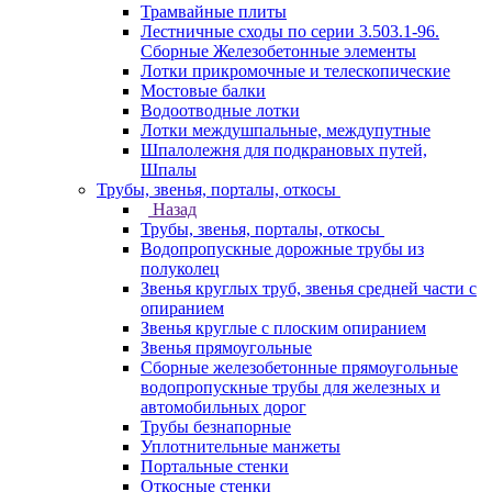
Трамвайные плиты
Лестничные сходы по серии 3.503.1-96.
Сборные Железобетонные элементы
Лотки прикромочные и телескопические
Мостовые балки
Водоотводные лотки
Лотки междушпальные, междупутные
Шпалолежня для подкрановых путей,
Шпалы
Трубы, звенья, порталы, откосы
Назад
Трубы, звенья, порталы, откосы
Водопропускные дорожные трубы из
полуколец
Звенья круглых труб, звенья средней части с
опиранием
Звенья круглые с плоским опиранием
Звенья прямоугольные
Сборные железобетонные прямоугольные
водопропускные трубы для железных и
автомобильных дорог
Трубы безнапорные
Уплотнительные манжеты
Портальные стенки
Откосные стенки