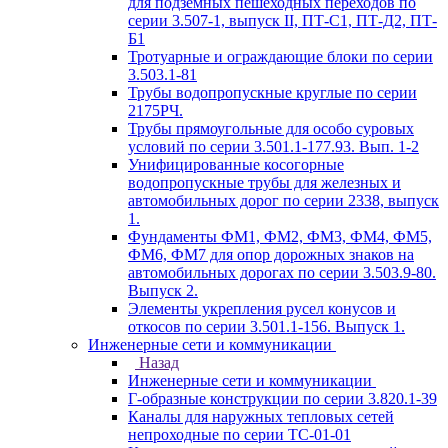
для подземных пешеходных переходов по
серии 3.507-1, выпуск II, ПТ-С1, ПТ-Д2, ПТ-
Б1
Тротуарные и ограждающие блоки по серии
3.503.1-81
Трубы водопропускные круглые по серии
2175РЧ.
Трубы прямоугольные для особо суровых
условий по серии 3.501.1-177.93. Вып. 1-2
Унифицированные косогорные
водопропускные трубы для железных и
автомобильных дорог по серии 2338, выпуск
1.
Фундаменты ФМ1, ФМ2, ФМ3, ФМ4, ФМ5,
ФМ6, ФМ7 для опор дорожных знаков на
автомобильных дорогах по серии 3.503.9-80.
Выпуск 2.
Элементы укрепления русел конусов и
откосов по серии 3.501.1-156. Выпуск 1.
Инженерные сети и коммуникации
Назад
Инженерные сети и коммуникации
Г-образные конструкции по серии 3.820.1-39
Каналы для наружных тепловых сетей
непроходные по серии ТС-01-01