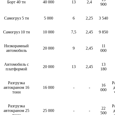
Борт 40 тн
40 000
13
2,4
900
Самогруз 5 тн
5 000
6
2,25
3 540
Самогруз 10 тн
10 000
7,5
2,45
9 850
Низкорамный
11
20 000
9
2,45
автомобиль
000
Автомобиль с
13
20 000
13
2,45
платформой
180
Разгрузка
Р
16
автокраном 16
16 000
-
-
д
000
тонн
Разгрузка
Р
22
автокраном 25
25 000
-
-
д
500