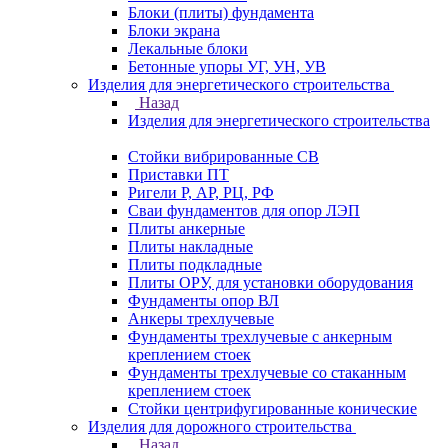
Блоки (плиты) фундамента
Блоки экрана
Лекальные блоки
Бетонные упоры УГ, УН, УВ
Изделия для энергетического строительства
Назад
Изделия для энергетического строительства
Стойки вибрированные СВ
Приставки ПТ
Ригели Р, АР, РЦ, РФ
Сваи фундаментов для опор ЛЭП
Плиты анкерные
Плиты накладные
Плиты подкладные
Плиты ОРУ, для установки оборудования
Фундаменты опор ВЛ
Анкеры трехлучевые
Фундаменты трехлучевые с анкерным
креплением стоек
Фундаменты трехлучевые со стаканным
креплением стоек
Стойки центрифугированные конические
Изделия для дорожного строительства
Назад