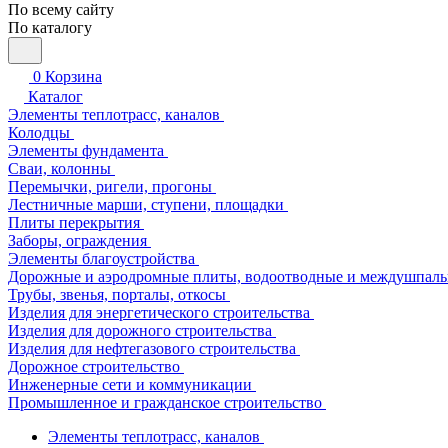
По всему сайту
По каталогу
0
Корзина
Каталог
Элементы теплотрасс, каналов
Колодцы
Элементы фундамента
Сваи, колонны
Перемычки, ригели, прогоны
Лестничные марши, ступени, площадки
Плиты перекрытия
Заборы, ограждения
Элементы благоустройства
Дорожные и аэродромные плиты, водоотводные и междушпаль
Трубы, звенья, порталы, откосы
Изделия для энергетического строительства
Изделия для дорожного строительства
Изделия для нефтегазового строительства
Дорожное строительство
Инженерные сети и коммуникации
Промышленное и гражданское строительство
Элементы теплотрасс, каналов