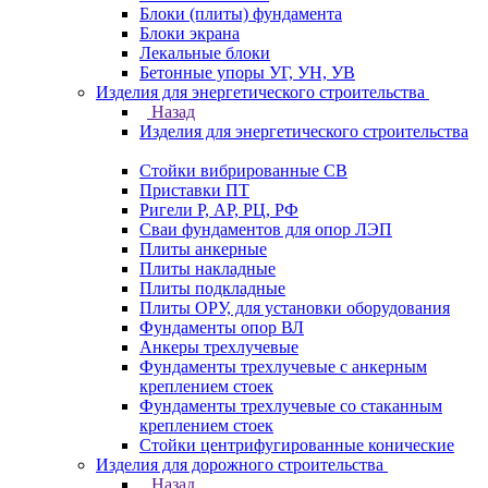
Блоки (плиты) фундамента
Блоки экрана
Лекальные блоки
Бетонные упоры УГ, УН, УВ
Изделия для энергетического строительства
Назад
Изделия для энергетического строительства
Стойки вибрированные СВ
Приставки ПТ
Ригели Р, АР, РЦ, РФ
Сваи фундаментов для опор ЛЭП
Плиты анкерные
Плиты накладные
Плиты подкладные
Плиты ОРУ, для установки оборудования
Фундаменты опор ВЛ
Анкеры трехлучевые
Фундаменты трехлучевые с анкерным
креплением стоек
Фундаменты трехлучевые со стаканным
креплением стоек
Стойки центрифугированные конические
Изделия для дорожного строительства
Назад