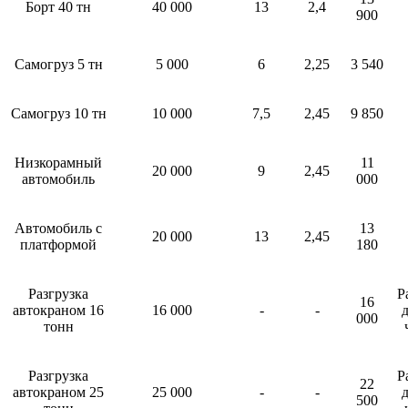
Борт 40 тн
40 000
13
2,4
900
Самогруз 5 тн
5 000
6
2,25
3 540
Самогруз 10 тн
10 000
7,5
2,45
9 850
Низкорамный
11
20 000
9
2,45
автомобиль
000
Автомобиль с
13
20 000
13
2,45
платформой
180
Разгрузка
Р
16
автокраном 16
16 000
-
-
д
000
тонн
Разгрузка
Р
22
автокраном 25
25 000
-
-
д
500