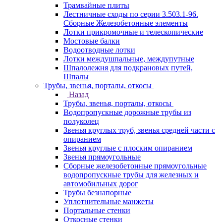
Трамвайные плиты
Лестничные сходы по серии 3.503.1-96.
Сборные Железобетонные элементы
Лотки прикромочные и телескопические
Мостовые балки
Водоотводные лотки
Лотки междушпальные, междупутные
Шпалолежня для подкрановых путей,
Шпалы
Трубы, звенья, порталы, откосы
Назад
Трубы, звенья, порталы, откосы
Водопропускные дорожные трубы из
полуколец
Звенья круглых труб, звенья средней части с
опиранием
Звенья круглые с плоским опиранием
Звенья прямоугольные
Сборные железобетонные прямоугольные
водопропускные трубы для железных и
автомобильных дорог
Трубы безнапорные
Уплотнительные манжеты
Портальные стенки
Откосные стенки