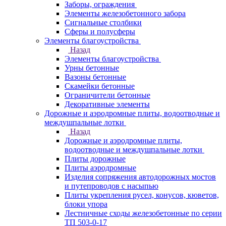
Заборы, ограждения
Элементы железобетонного забора
Сигнальные столбики
Сферы и полусферы
Элементы благоустройства
Назад
Элементы благоустройства
Урны бетонные
Вазоны бетонные
Скамейки бетонные
Ограничители бетонные
Декоративные элементы
Дорожные и аэродромные плиты, водоотводные и
междушпальные лотки
Назад
Дорожные и аэродромные плиты,
водоотводные и междушпальные лотки
Плиты дорожные
Плиты аэродромные
Изделия сопряжения автодорожных мостов
и путепроводов с насыпью
Плиты укрепления русел, конусов, кюветов,
блоки упора
Лестничные сходы железобетонные по серии
ТП 503-0-17