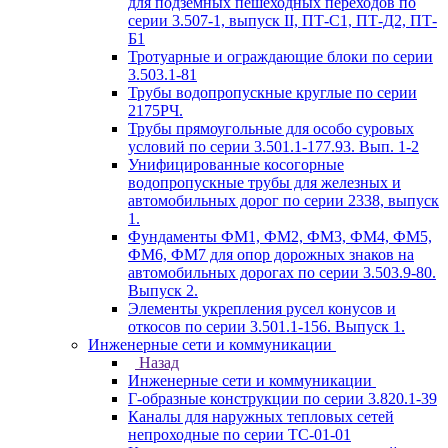
для подземных пешеходных переходов по
серии 3.507-1, выпуск II, ПТ-С1, ПТ-Д2, ПТ-
Б1
Тротуарные и ограждающие блоки по серии
3.503.1-81
Трубы водопропускные круглые по серии
2175РЧ.
Трубы прямоугольные для особо суровых
условий по серии 3.501.1-177.93. Вып. 1-2
Унифицированные косогорные
водопропускные трубы для железных и
автомобильных дорог по серии 2338, выпуск
1.
Фундаменты ФМ1, ФМ2, ФМ3, ФМ4, ФМ5,
ФМ6, ФМ7 для опор дорожных знаков на
автомобильных дорогах по серии 3.503.9-80.
Выпуск 2.
Элементы укрепления русел конусов и
откосов по серии 3.501.1-156. Выпуск 1.
Инженерные сети и коммуникации
Назад
Инженерные сети и коммуникации
Г-образные конструкции по серии 3.820.1-39
Каналы для наружных тепловых сетей
непроходные по серии ТС-01-01