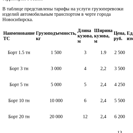
В таблице представлены тарифы на услуги грузоперевозки
изделий автомобильным транспортом в черте города
Новосибирска.
Длина
Ширина
Наименование
Грузоподъемность,
Цена,
Ед
кузова,
кузова,
ТС
кг
руб.
из
м
м
Борт 1.5 тн
1 500
3
1.9
2 500
Борт 3 тн
3 000
4
2,2
3 500
Борт 5 тн
5 000
5
2,4
4 250
Борт 10 тн
10 000
6
2,4
5 500
Борт 20 тн
20 000
12
2,4
6 200
13