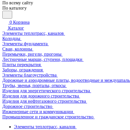
По всему сайту
По каталогу
0
Корзина
Каталог
Элементы теплотрасс, каналов
Колодцы
Элементы фундамента
Сваи, колонны
Перемычки, ригели, прогоны
Лестничные марши, ступени, площадки
Плиты перекрытия
Заборы, ограждения
Элементы благоустройства
Дорожные и аэродромные плиты, водоотводные и междушпаль
Трубы, звенья, порталы, откосы
Изделия для энергетического строительства
Изделия для дорожного строительства
Изделия для нефтегазового строительства
Дорожное строительство
Инженерные сети и коммуникации
Промышленное и гражданское строительство
Элементы теплотрасс, каналов