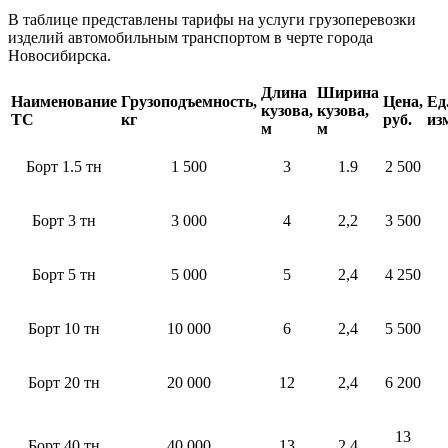
В таблице представлены тарифы на услуги грузоперевозки
изделий автомобильным транспортом в черте города
Новосибирска.
Длина
Ширина
Наименование
Грузоподъемность,
Цена,
Ед
кузова,
кузова,
ТС
кг
руб.
из
м
м
Борт 1.5 тн
1 500
3
1.9
2 500
Борт 3 тн
3 000
4
2,2
3 500
Борт 5 тн
5 000
5
2,4
4 250
Борт 10 тн
10 000
6
2,4
5 500
Борт 20 тн
20 000
12
2,4
6 200
13
Борт 40 тн
40 000
13
2,4