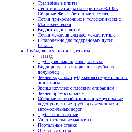
Трамвайные плиты
Лестничные сходы по серии 3.503.1-96.
Сборные Железобетонные элементы
Лотки прикромочные и телескопические
Мостовые балки
Водоотводные лотки
Лотки междушпальные, междупутные
Шпалолежня для подкрановых путей,
Шпалы
Трубы, звенья, порталы, откосы
Назад
Трубы, звенья, порталы, откосы
Водопропускные дорожные трубы из
полуколец
Звенья круглых труб, звенья средней части с
опиранием
Звенья круглые с плоским опиранием
Звенья прямоугольные
Сборные железобетонные прямоугольные
водопропускные трубы для железных и
автомобильных дорог
Трубы безнапорные
Уплотнительные манжеты
Портальные стенки
Откосные стенки