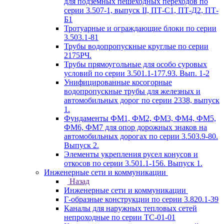
для подземных пешеходных переходов по
серии 3.507-1, выпуск II, ПТ-С1, ПТ-Д2, ПТ-
Б1
Тротуарные и ограждающие блоки по серии
3.503.1-81
Трубы водопропускные круглые по серии
2175РЧ.
Трубы прямоугольные для особо суровых
условий по серии 3.501.1-177.93. Вып. 1-2
Унифицированные косогорные
водопропускные трубы для железных и
автомобильных дорог по серии 2338, выпуск
1.
Фундаменты ФМ1, ФМ2, ФМ3, ФМ4, ФМ5,
ФМ6, ФМ7 для опор дорожных знаков на
автомобильных дорогах по серии 3.503.9-80.
Выпуск 2.
Элементы укрепления русел конусов и
откосов по серии 3.501.1-156. Выпуск 1.
Инженерные сети и коммуникации
Назад
Инженерные сети и коммуникации
Г-образные конструкции по серии 3.820.1-39
Каналы для наружных тепловых сетей
непроходные по серии ТС-01-01