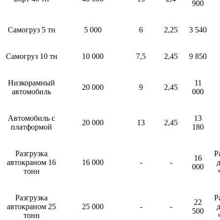
900
Самогруз 5 тн
5 000
6
2,25
3 540
Самогруз 10 тн
10 000
7,5
2,45
9 850
Низкорамный
11
20 000
9
2,45
автомобиль
000
Автомобиль с
13
20 000
13
2,45
платформой
180
Разгрузка
Р
16
автокраном 16
16 000
-
-
д
000
тонн
Разгрузка
Р
22
автокраном 25
25 000
-
-
д
500
тонн