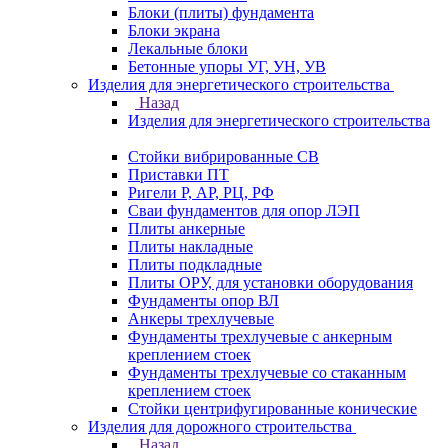
Блоки (плиты) фундамента
Блоки экрана
Лекальные блоки
Бетонные упоры УГ, УН, УВ
Изделия для энергетического строительства
Назад
Изделия для энергетического строительства
Стойки вибрированные СВ
Приставки ПТ
Ригели Р, АР, РЦ, РФ
Сваи фундаментов для опор ЛЭП
Плиты анкерные
Плиты накладные
Плиты подкладные
Плиты ОРУ, для установки оборудования
Фундаменты опор ВЛ
Анкеры трехлучевые
Фундаменты трехлучевые с анкерным
креплением стоек
Фундаменты трехлучевые со стаканным
креплением стоек
Стойки центрифугированные конические
Изделия для дорожного строительства
Назад