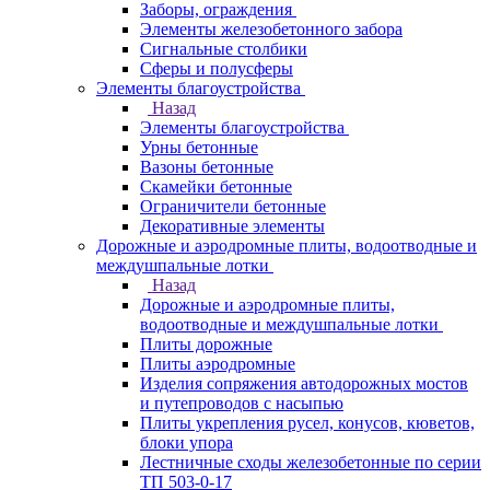
Заборы, ограждения
Элементы железобетонного забора
Сигнальные столбики
Сферы и полусферы
Элементы благоустройства
Назад
Элементы благоустройства
Урны бетонные
Вазоны бетонные
Скамейки бетонные
Ограничители бетонные
Декоративные элементы
Дорожные и аэродромные плиты, водоотводные и
междушпальные лотки
Назад
Дорожные и аэродромные плиты,
водоотводные и междушпальные лотки
Плиты дорожные
Плиты аэродромные
Изделия сопряжения автодорожных мостов
и путепроводов с насыпью
Плиты укрепления русел, конусов, кюветов,
блоки упора
Лестничные сходы железобетонные по серии
ТП 503-0-17