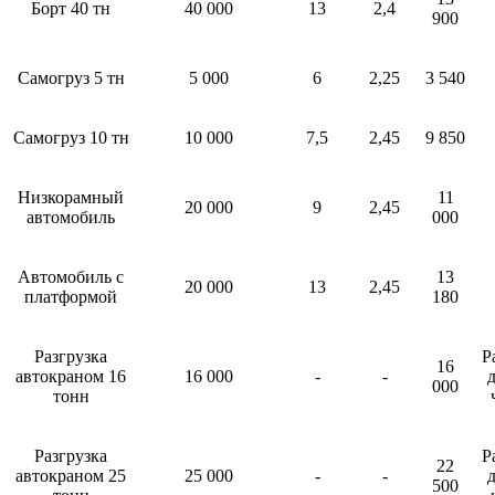
Борт 40 тн
40 000
13
2,4
900
Самогруз 5 тн
5 000
6
2,25
3 540
Самогруз 10 тн
10 000
7,5
2,45
9 850
Низкорамный
11
20 000
9
2,45
автомобиль
000
Автомобиль с
13
20 000
13
2,45
платформой
180
Разгрузка
Р
16
автокраном 16
16 000
-
-
д
000
тонн
Разгрузка
Р
22
автокраном 25
25 000
-
-
д
500