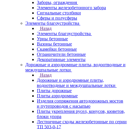
Заборы, ограждения
Элементы железобетонного забора
Сигнальные столбики
Сферы и полусферы
Элементы благоустройства
Назад
Элементы благоустройства
Урны бетонные
Вазоны бетонные
Скамейки бетонные
Ограничители бетонные
Декоративные элементы
Дорожные и аэродромные плиты, водоотводные и
междушпальные лотки
Назад
Дорожные и аэродромные плиты,
водоотводные и междушпальные лотки
Плиты дорожные
Плиты аэродромные
Изделия сопряжения автодорожных мостов
и путепроводов с насыпью
Плиты укрепления русел, конусов, кюветов,
блоки упора
Лестничные сходы железобетонные по серии
ТП 503-0-17