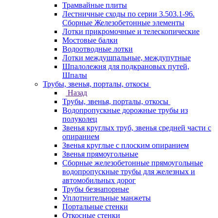
Трамвайные плиты
Лестничные сходы по серии 3.503.1-96.
Сборные Железобетонные элементы
Лотки прикромочные и телескопические
Мостовые балки
Водоотводные лотки
Лотки междушпальные, междупутные
Шпалолежня для подкрановых путей,
Шпалы
Трубы, звенья, порталы, откосы
Назад
Трубы, звенья, порталы, откосы
Водопропускные дорожные трубы из
полуколец
Звенья круглых труб, звенья средней части с
опиранием
Звенья круглые с плоским опиранием
Звенья прямоугольные
Сборные железобетонные прямоугольные
водопропускные трубы для железных и
автомобильных дорог
Трубы безнапорные
Уплотнительные манжеты
Портальные стенки
Откосные стенки