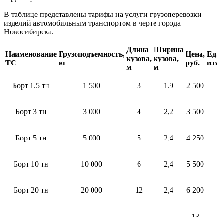
В таблице представлены тарифы на услуги грузоперевозки
изделий автомобильным транспортом в черте города
Новосибирска.
Длина
Ширина
Наименование
Грузоподъемность,
Цена,
Ед
кузова,
кузова,
ТС
кг
руб.
из
м
м
Борт 1.5 тн
1 500
3
1.9
2 500
Борт 3 тн
3 000
4
2,2
3 500
Борт 5 тн
5 000
5
2,4
4 250
Борт 10 тн
10 000
6
2,4
5 500
Борт 20 тн
20 000
12
2,4
6 200
13