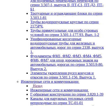
для подземных пешеходных переходов по
серии 3.507-1, выпуск II, ПТ-С1, ПТ-Д2, ПТ-
Б1
Тротуарные и ограждающие блоки по серии
3.503.1-81
Трубы водопропускные круглые по серии
2175РЧ.
Трубы прямоугольные для особо суровых
условий по серии 3.501.1-177.93. Вып. 1-2
Унифицированные косогорные
водопропускные трубы для железных и
автомобильных дорог по серии 2338, выпуск
1.
Фундаменты ФМ1, ФМ2, ФМ3, ФМ4, ФМ5,
ФМ6, ФМ7 для опор дорожных знаков на
автомобильных дорогах по серии 3.503.9-80.
Выпуск 2.
Элементы укрепления русел конусов и
откосов по серии 3.501.1-156. Выпуск 1.
Инженерные сети и коммуникации
Назад
Инженерные сети и коммуникации
Г-образные конструкции по серии 3.820.1-39
Каналы для наружных тепловых сетей
непроходные по серии ТС-01-01