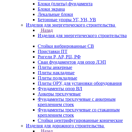
Блоки (плиты) фундамента
Блоки экрана
Лекальные блоки
Бетонные упоры УГ, УН, УВ
Изделия для энергетического строительства
Назад
Изделия для энергетического строительства
Стойки вибрированные СВ
Приставки ПТ
Ригели Р, АР, РЦ, РФ
Сваи фундаментов для опор ЛЭП
Плиты анкерные
Плиты накладные
Плиты подкладные
Плиты ОРУ, для установки оборудования
Фундаменты опор ВЛ
Анкеры трехлучевые
Фундаменты трехлучевые с анкерным
креплением стоек
Фундаменты трехлучевые со стаканным
креплением стоек
Стойки центрифугированные конические
Изделия для дорожного строительства
Назад