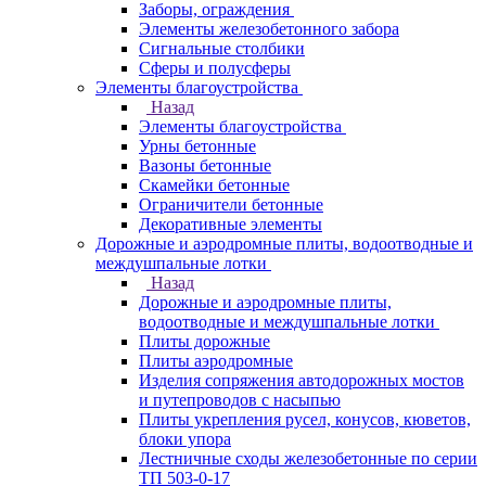
Заборы, ограждения
Элементы железобетонного забора
Сигнальные столбики
Сферы и полусферы
Элементы благоустройства
Назад
Элементы благоустройства
Урны бетонные
Вазоны бетонные
Скамейки бетонные
Ограничители бетонные
Декоративные элементы
Дорожные и аэродромные плиты, водоотводные и
междушпальные лотки
Назад
Дорожные и аэродромные плиты,
водоотводные и междушпальные лотки
Плиты дорожные
Плиты аэродромные
Изделия сопряжения автодорожных мостов
и путепроводов с насыпью
Плиты укрепления русел, конусов, кюветов,
блоки упора
Лестничные сходы железобетонные по серии
ТП 503-0-17