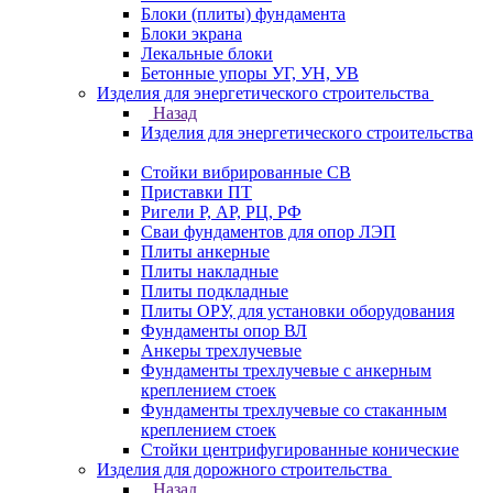
Блоки (плиты) фундамента
Блоки экрана
Лекальные блоки
Бетонные упоры УГ, УН, УВ
Изделия для энергетического строительства
Назад
Изделия для энергетического строительства
Стойки вибрированные СВ
Приставки ПТ
Ригели Р, АР, РЦ, РФ
Сваи фундаментов для опор ЛЭП
Плиты анкерные
Плиты накладные
Плиты подкладные
Плиты ОРУ, для установки оборудования
Фундаменты опор ВЛ
Анкеры трехлучевые
Фундаменты трехлучевые с анкерным
креплением стоек
Фундаменты трехлучевые со стаканным
креплением стоек
Стойки центрифугированные конические
Изделия для дорожного строительства
Назад