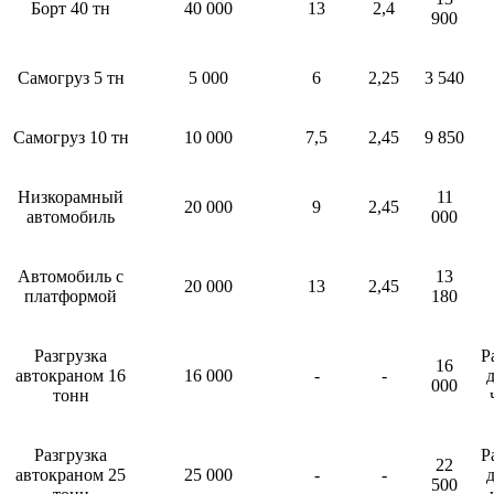
Борт 40 тн
40 000
13
2,4
900
Самогруз 5 тн
5 000
6
2,25
3 540
Самогруз 10 тн
10 000
7,5
2,45
9 850
Низкорамный
11
20 000
9
2,45
автомобиль
000
Автомобиль с
13
20 000
13
2,45
платформой
180
Разгрузка
Р
16
автокраном 16
16 000
-
-
д
000
тонн
Разгрузка
Р
22
автокраном 25
25 000
-
-
д
500