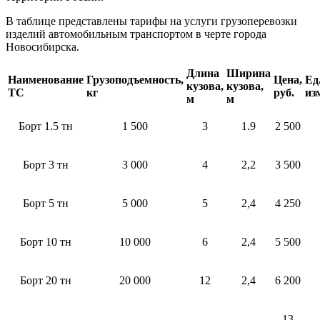
В таблице представлены тарифы на услуги грузоперевозки
изделий автомобильным транспортом в черте города
Новосибирска.
Длина
Ширина
Наименование
Грузоподъемность,
Цена,
Ед
кузова,
кузова,
ТС
кг
руб.
из
м
м
Борт 1.5 тн
1 500
3
1.9
2 500
Борт 3 тн
3 000
4
2,2
3 500
Борт 5 тн
5 000
5
2,4
4 250
Борт 10 тн
10 000
6
2,4
5 500
Борт 20 тн
20 000
12
2,4
6 200
13