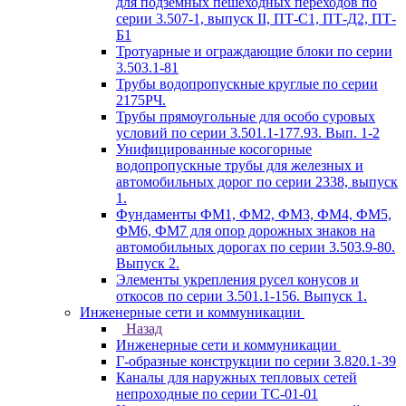
для подземных пешеходных переходов по
серии 3.507-1, выпуск II, ПТ-С1, ПТ-Д2, ПТ-
Б1
Тротуарные и ограждающие блоки по серии
3.503.1-81
Трубы водопропускные круглые по серии
2175РЧ.
Трубы прямоугольные для особо суровых
условий по серии 3.501.1-177.93. Вып. 1-2
Унифицированные косогорные
водопропускные трубы для железных и
автомобильных дорог по серии 2338, выпуск
1.
Фундаменты ФМ1, ФМ2, ФМ3, ФМ4, ФМ5,
ФМ6, ФМ7 для опор дорожных знаков на
автомобильных дорогах по серии 3.503.9-80.
Выпуск 2.
Элементы укрепления русел конусов и
откосов по серии 3.501.1-156. Выпуск 1.
Инженерные сети и коммуникации
Назад
Инженерные сети и коммуникации
Г-образные конструкции по серии 3.820.1-39
Каналы для наружных тепловых сетей
непроходные по серии ТС-01-01