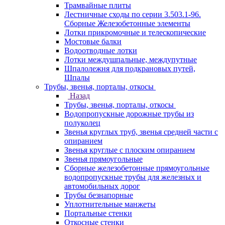
Трамвайные плиты
Лестничные сходы по серии 3.503.1-96.
Сборные Железобетонные элементы
Лотки прикромочные и телескопические
Мостовые балки
Водоотводные лотки
Лотки междушпальные, междупутные
Шпалолежня для подкрановых путей,
Шпалы
Трубы, звенья, порталы, откосы
Назад
Трубы, звенья, порталы, откосы
Водопропускные дорожные трубы из
полуколец
Звенья круглых труб, звенья средней части с
опиранием
Звенья круглые с плоским опиранием
Звенья прямоугольные
Сборные железобетонные прямоугольные
водопропускные трубы для железных и
автомобильных дорог
Трубы безнапорные
Уплотнительные манжеты
Портальные стенки
Откосные стенки