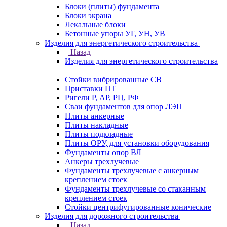
Блоки (плиты) фундамента
Блоки экрана
Лекальные блоки
Бетонные упоры УГ, УН, УВ
Изделия для энергетического строительства
Назад
Изделия для энергетического строительства
Стойки вибрированные СВ
Приставки ПТ
Ригели Р, АР, РЦ, РФ
Сваи фундаментов для опор ЛЭП
Плиты анкерные
Плиты накладные
Плиты подкладные
Плиты ОРУ, для установки оборудования
Фундаменты опор ВЛ
Анкеры трехлучевые
Фундаменты трехлучевые с анкерным
креплением стоек
Фундаменты трехлучевые со стаканным
креплением стоек
Стойки центрифугированные конические
Изделия для дорожного строительства
Назад