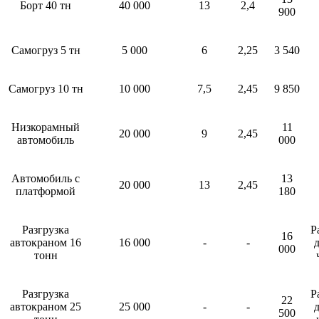
Борт 40 тн
40 000
13
2,4
900
Самогруз 5 тн
5 000
6
2,25
3 540
Самогруз 10 тн
10 000
7,5
2,45
9 850
Низкорамный
11
20 000
9
2,45
автомобиль
000
Автомобиль с
13
20 000
13
2,45
платформой
180
Разгрузка
Р
16
автокраном 16
16 000
-
-
д
000
тонн
Разгрузка
Р
22
автокраном 25
25 000
-
-
д
500