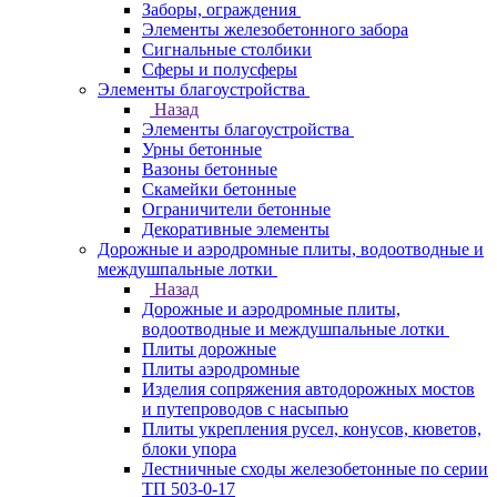
Заборы, ограждения
Элементы железобетонного забора
Сигнальные столбики
Сферы и полусферы
Элементы благоустройства
Назад
Элементы благоустройства
Урны бетонные
Вазоны бетонные
Скамейки бетонные
Ограничители бетонные
Декоративные элементы
Дорожные и аэродромные плиты, водоотводные и
междушпальные лотки
Назад
Дорожные и аэродромные плиты,
водоотводные и междушпальные лотки
Плиты дорожные
Плиты аэродромные
Изделия сопряжения автодорожных мостов
и путепроводов с насыпью
Плиты укрепления русел, конусов, кюветов,
блоки упора
Лестничные сходы железобетонные по серии
ТП 503-0-17