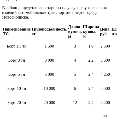
В таблице представлены тарифы на услуги грузоперевозки
изделий автомобильным транспортом в черте города
Новосибирска.
Длина
Ширина
Наименование
Грузоподъемность,
Цена,
Ед
кузова,
кузова,
ТС
кг
руб.
из
м
м
Борт 1.5 тн
1 500
3
1.9
2 500
Борт 3 тн
3 000
4
2,2
3 500
Борт 5 тн
5 000
5
2,4
4 250
Борт 10 тн
10 000
6
2,4
5 500
Борт 20 тн
20 000
12
2,4
6 200
13