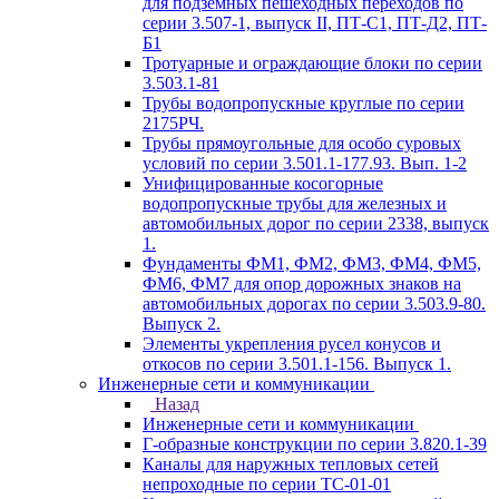
для подземных пешеходных переходов по
серии 3.507-1, выпуск II, ПТ-С1, ПТ-Д2, ПТ-
Б1
Тротуарные и ограждающие блоки по серии
3.503.1-81
Трубы водопропускные круглые по серии
2175РЧ.
Трубы прямоугольные для особо суровых
условий по серии 3.501.1-177.93. Вып. 1-2
Унифицированные косогорные
водопропускные трубы для железных и
автомобильных дорог по серии 2338, выпуск
1.
Фундаменты ФМ1, ФМ2, ФМ3, ФМ4, ФМ5,
ФМ6, ФМ7 для опор дорожных знаков на
автомобильных дорогах по серии 3.503.9-80.
Выпуск 2.
Элементы укрепления русел конусов и
откосов по серии 3.501.1-156. Выпуск 1.
Инженерные сети и коммуникации
Назад
Инженерные сети и коммуникации
Г-образные конструкции по серии 3.820.1-39
Каналы для наружных тепловых сетей
непроходные по серии ТС-01-01