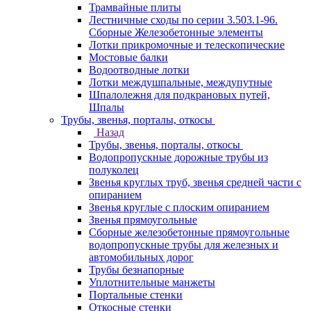
Трамвайные плиты
Лестничные сходы по серии 3.503.1-96.
Сборные Железобетонные элементы
Лотки прикромочные и телескопические
Мостовые балки
Водоотводные лотки
Лотки междушпальные, междупутные
Шпалолежня для подкрановых путей,
Шпалы
Трубы, звенья, порталы, откосы
Назад
Трубы, звенья, порталы, откосы
Водопропускные дорожные трубы из
полуколец
Звенья круглых труб, звенья средней части с
опиранием
Звенья круглые с плоским опиранием
Звенья прямоугольные
Сборные железобетонные прямоугольные
водопропускные трубы для железных и
автомобильных дорог
Трубы безнапорные
Уплотнительные манжеты
Портальные стенки
Откосные стенки