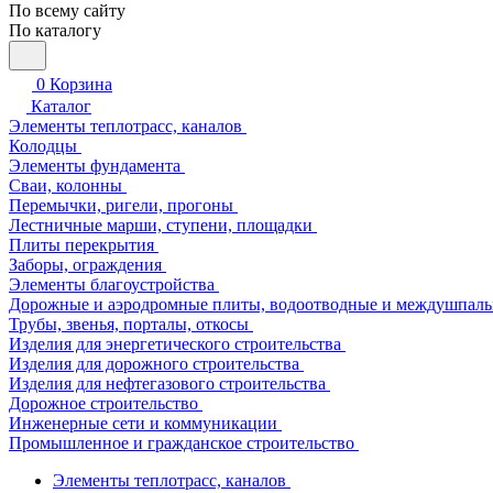
По всему сайту
По каталогу
0
Корзина
Каталог
Элементы теплотрасс, каналов
Колодцы
Элементы фундамента
Сваи, колонны
Перемычки, ригели, прогоны
Лестничные марши, ступени, площадки
Плиты перекрытия
Заборы, ограждения
Элементы благоустройства
Дорожные и аэродромные плиты, водоотводные и междушпаль
Трубы, звенья, порталы, откосы
Изделия для энергетического строительства
Изделия для дорожного строительства
Изделия для нефтегазового строительства
Дорожное строительство
Инженерные сети и коммуникации
Промышленное и гражданское строительство
Элементы теплотрасс, каналов