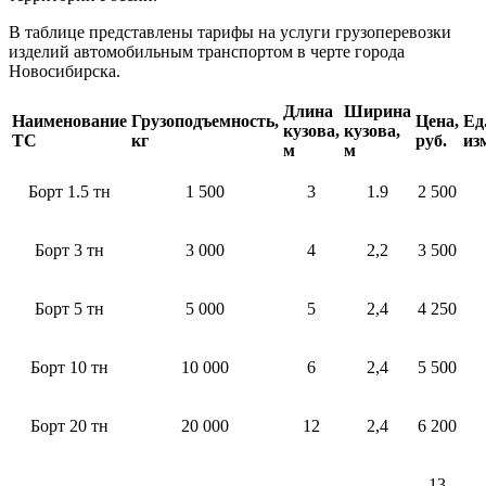
В таблице представлены тарифы на услуги грузоперевозки
изделий автомобильным транспортом в черте города
Новосибирска.
Длина
Ширина
Наименование
Грузоподъемность,
Цена,
Ед
кузова,
кузова,
ТС
кг
руб.
из
м
м
Борт 1.5 тн
1 500
3
1.9
2 500
Борт 3 тн
3 000
4
2,2
3 500
Борт 5 тн
5 000
5
2,4
4 250
Борт 10 тн
10 000
6
2,4
5 500
Борт 20 тн
20 000
12
2,4
6 200
13