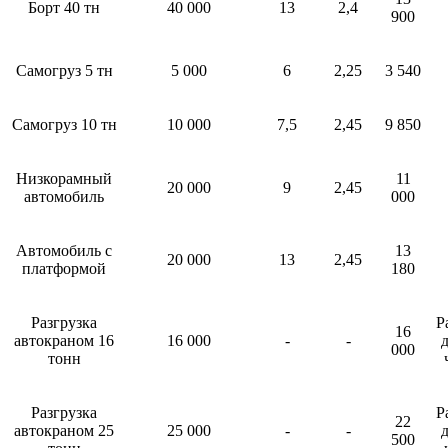
Борт 40 тн
40 000
13
2,4
900
Самогруз 5 тн
5 000
6
2,25
3 540
Самогруз 10 тн
10 000
7,5
2,45
9 850
Низкорамный
11
20 000
9
2,45
автомобиль
000
Автомобиль с
13
20 000
13
2,45
платформой
180
Разгрузка
Р
16
автокраном 16
16 000
-
-
д
000
тонн
Разгрузка
Р
22
автокраном 25
25 000
-
-
д
500