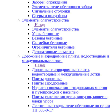
Заборы, ограждения
Элементы железобетонного забора
Сигнальные столбики
Сферы и полусферы
Элементы благоустройства
Назад
Элементы благоустройства
Урны бетонные
Вазоны бетонные
Скамейки бетонные
Ограничители бетонные
Декоративные элементы
Дорожные и аэродромные плиты, водоотводные и
междушпальные лотки
Назад
Дорожные и аэродромные плиты,
водоотводные и междушпальные лотки
Плиты дорожные
Плиты аэродромные
Изделия сопряжения автодорожных мостов
и путепроводов с насыпью
Плиты укрепления русел, конусов, кюветов,
блоки упора
Лестничные сходы железобетонные по серии
ТП 503-0-17