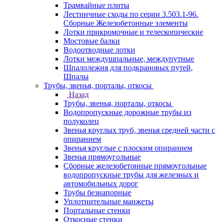
Трамвайные плиты
Лестничные сходы по серии 3.503.1-96.
Сборные Железобетонные элементы
Лотки прикромочные и телескопические
Мостовые балки
Водоотводные лотки
Лотки междушпальные, междупутные
Шпалолежня для подкрановых путей,
Шпалы
Трубы, звенья, порталы, откосы
Назад
Трубы, звенья, порталы, откосы
Водопропускные дорожные трубы из
полуколец
Звенья круглых труб, звенья средней части с
опиранием
Звенья круглые с плоским опиранием
Звенья прямоугольные
Сборные железобетонные прямоугольные
водопропускные трубы для железных и
автомобильных дорог
Трубы безнапорные
Уплотнительные манжеты
Портальные стенки
Откосные стенки