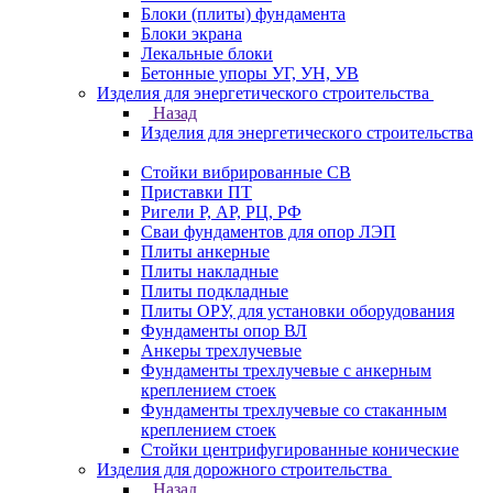
Блоки (плиты) фундамента
Блоки экрана
Лекальные блоки
Бетонные упоры УГ, УН, УВ
Изделия для энергетического строительства
Назад
Изделия для энергетического строительства
Стойки вибрированные СВ
Приставки ПТ
Ригели Р, АР, РЦ, РФ
Сваи фундаментов для опор ЛЭП
Плиты анкерные
Плиты накладные
Плиты подкладные
Плиты ОРУ, для установки оборудования
Фундаменты опор ВЛ
Анкеры трехлучевые
Фундаменты трехлучевые с анкерным
креплением стоек
Фундаменты трехлучевые со стаканным
креплением стоек
Стойки центрифугированные конические
Изделия для дорожного строительства
Назад