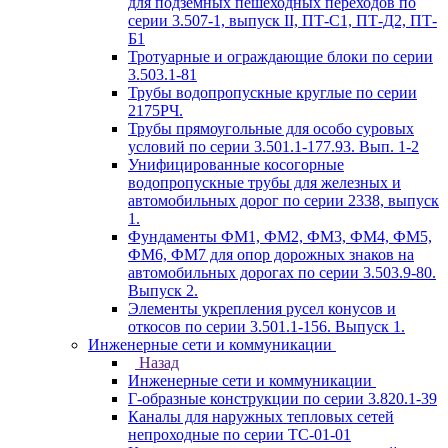
для подземных пешеходных переходов по
серии 3.507-1, выпуск II, ПТ-С1, ПТ-Д2, ПТ-
Б1
Тротуарные и ограждающие блоки по серии
3.503.1-81
Трубы водопропускные круглые по серии
2175РЧ.
Трубы прямоугольные для особо суровых
условий по серии 3.501.1-177.93. Вып. 1-2
Унифицированные косогорные
водопропускные трубы для железных и
автомобильных дорог по серии 2338, выпуск
1.
Фундаменты ФМ1, ФМ2, ФМ3, ФМ4, ФМ5,
ФМ6, ФМ7 для опор дорожных знаков на
автомобильных дорогах по серии 3.503.9-80.
Выпуск 2.
Элементы укрепления русел конусов и
откосов по серии 3.501.1-156. Выпуск 1.
Инженерные сети и коммуникации
Назад
Инженерные сети и коммуникации
Г-образные конструкции по серии 3.820.1-39
Каналы для наружных тепловых сетей
непроходные по серии ТС-01-01