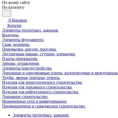
По всему сайту
По каталогу
0
Корзина
Каталог
Элементы теплотрасс, каналов
Колодцы
Элементы фундамента
Сваи, колонны
Перемычки, ригели, прогоны
Лестничные марши, ступени, площадки
Плиты перекрытия
Заборы, ограждения
Элементы благоустройства
Дорожные и аэродромные плиты, водоотводные и междушпаль
Трубы, звенья, порталы, откосы
Изделия для энергетического строительства
Изделия для дорожного строительства
Изделия для нефтегазового строительства
Дорожное строительство
Инженерные сети и коммуникации
Промышленное и гражданское строительство
Элементы теплотрасс, каналов