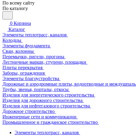
По всему сайту
По каталогу
0
Корзина
Каталог
Элементы теплотрасс, каналов
Колодцы
Элементы фундамента
Сваи, колонны
Перемычки, ригели, прогоны
Лестничные марши, ступени, площадки
Плиты перекрытия
Заборы, ограждения
Элементы благоустройства
Дорожные и аэродромные плиты, водоотводные и междушпаль
Трубы, звенья, порталы, откосы
Изделия для энергетического строительства
Изделия для дорожного строительства
Изделия для нефтегазового строительства
Дорожное строительство
Инженерные сети и коммуникации
Промышленное и гражданское строительство
Элементы теплотрасс, каналов