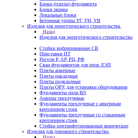
Блоки (плиты) фундамента
Блоки экрана
Лекальные блоки
Бетонные упоры УГ, УН, УВ
Изделия для энергетического строительства
Назад
Изделия для энергетического строительства
Стойки вибрированные СВ
Приставки ПТ
Ригели Р, АР, РЦ, РФ
Сваи фундаментов для опор ЛЭП
Плиты анкерные
Плиты накладные
Плиты подкладные
Плиты ОРУ, для установки оборудования
Фундаменты опор ВЛ
Анкеры трехлучевые
Фундаменты трехлучевые с анкерным
креплением стоек
Фундаменты трехлучевые со стаканным
креплением стоек
Стойки центрифугированные конические
Изделия для дорожного строительства
Назад