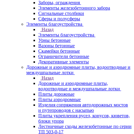
Заборы, ограждения
Элементы железобетонного забора
Сигнальные столбики
Сферы и полусферы
Элементы благоустройства
Назад
Элементы благоустройства
Урны бетонные
Вазоны бетонные
Скамейки бетонные
Ограничители бетонные
Декоративные элементы
Дорожные и аэродромные плиты, водоотводные и
междушпальные лотки
Назад
Дорожные и аэродромные плиты,
водоотводные и междушпальные лотки
Плиты дорожные
Плиты аэродромные
Изделия сопряжения автодорожных мостов
и путепроводов с насыпью
Плиты укрепления русел, конусов, кюветов,
блоки упора
Лестничные сходы железобетонные по серии
ТП 503-0-17