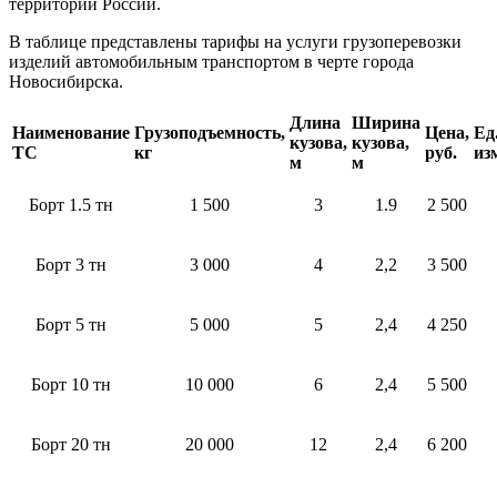
территории России.
В таблице представлены тарифы на услуги грузоперевозки
изделий автомобильным транспортом в черте города
Новосибирска.
Длина
Ширина
Наименование
Грузоподъемность,
Цена,
Ед
кузова,
кузова,
ТС
кг
руб.
из
м
м
Борт 1.5 тн
1 500
3
1.9
2 500
Борт 3 тн
3 000
4
2,2
3 500
Борт 5 тн
5 000
5
2,4
4 250
Борт 10 тн
10 000
6
2,4
5 500
Борт 20 тн
20 000
12
2,4
6 200