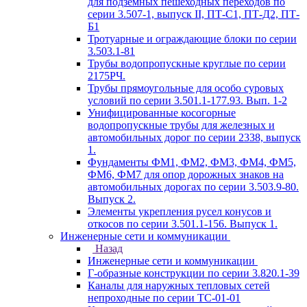
для подземных пешеходных переходов по
серии 3.507-1, выпуск II, ПТ-С1, ПТ-Д2, ПТ-
Б1
Тротуарные и ограждающие блоки по серии
3.503.1-81
Трубы водопропускные круглые по серии
2175РЧ.
Трубы прямоугольные для особо суровых
условий по серии 3.501.1-177.93. Вып. 1-2
Унифицированные косогорные
водопропускные трубы для железных и
автомобильных дорог по серии 2338, выпуск
1.
Фундаменты ФМ1, ФМ2, ФМ3, ФМ4, ФМ5,
ФМ6, ФМ7 для опор дорожных знаков на
автомобильных дорогах по серии 3.503.9-80.
Выпуск 2.
Элементы укрепления русел конусов и
откосов по серии 3.501.1-156. Выпуск 1.
Инженерные сети и коммуникации
Назад
Инженерные сети и коммуникации
Г-образные конструкции по серии 3.820.1-39
Каналы для наружных тепловых сетей
непроходные по серии ТС-01-01