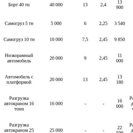
13
Борт 40 тн
40 000
13
2,4
900
Самогруз 5 тн
5 000
6
2,25
3 540
Самогруз 10 тн
10 000
7,5
2,45
9 850
Низкорамный
11
20 000
9
2,45
автомобиль
000
Автомобиль с
13
20 000
13
2,45
платформой
180
Разгрузка
Р
16
автокраном 16
16 000
-
-
д
000
тонн
Разгрузка
Р
22
автокраном 25
25 000
-
-
д
500