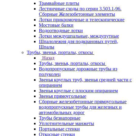
Трамвайные плиты
Лестничные сходы по серии 3.503.1-96.
Сборные Железобетонные элементы
Лотки прикромочные и телескопические
Мостовые балки
Водоотводные лотки
Лотки междушпальные, междупутные
Шпалолежня для подкрановых путей,
Шпалы
Трубы, звенья, порталы, откосы
Назад
Трубы, звенья, порталы, откосы
Водопропускные дорожные трубы из
полуколец
Звенья круглых труб, звенья средней части с
опиранием
Звенья круглые с плоским опиранием
Звенья прямоугольные
Сборные железобетонные прямоугольные
водопропускные трубы для железных и
автомобильных дорог
Трубы безнапорные
Уплотнительные манжеты
Портальные стенки
Откосные стенки