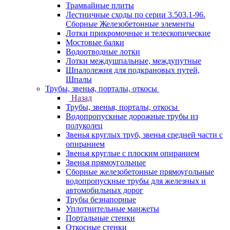
Трамвайные плиты
Лестничные сходы по серии 3.503.1-96.
Сборные Железобетонные элементы
Лотки прикромочные и телескопические
Мостовые балки
Водоотводные лотки
Лотки междушпальные, междупутные
Шпалолежня для подкрановых путей,
Шпалы
Трубы, звенья, порталы, откосы
Назад
Трубы, звенья, порталы, откосы
Водопропускные дорожные трубы из
полуколец
Звенья круглых труб, звенья средней части с
опиранием
Звенья круглые с плоским опиранием
Звенья прямоугольные
Сборные железобетонные прямоугольные
водопропускные трубы для железных и
автомобильных дорог
Трубы безнапорные
Уплотнительные манжеты
Портальные стенки
Откосные стенки