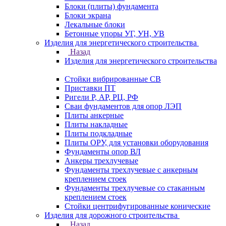
Блоки (плиты) фундамента
Блоки экрана
Лекальные блоки
Бетонные упоры УГ, УН, УВ
Изделия для энергетического строительства
Назад
Изделия для энергетического строительства
Стойки вибрированные СВ
Приставки ПТ
Ригели Р, АР, РЦ, РФ
Сваи фундаментов для опор ЛЭП
Плиты анкерные
Плиты накладные
Плиты подкладные
Плиты ОРУ, для установки оборудования
Фундаменты опор ВЛ
Анкеры трехлучевые
Фундаменты трехлучевые с анкерным
креплением стоек
Фундаменты трехлучевые со стаканным
креплением стоек
Стойки центрифугированные конические
Изделия для дорожного строительства
Назад