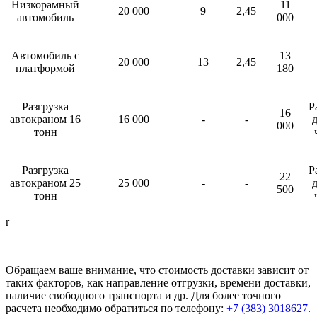
Низкорамный
11
20 000
9
2,45
автомобиль
000
Автомобиль с
13
20 000
13
2,45
платформой
180
Разгрузка
Р
16
автокраном 16
16 000
-
-
д
000
тонн
Разгрузка
Р
22
автокраном 25
25 000
-
-
д
500
тонн
r
Обращаем ваше внимание, что стоимость доставки зависит от
таких факторов, как направление отгрузки, времени доставки,
наличие свободного транспорта и др. Для более точного
расчета необходимо обратиться по телефону:
+7 (383) 3018627
.