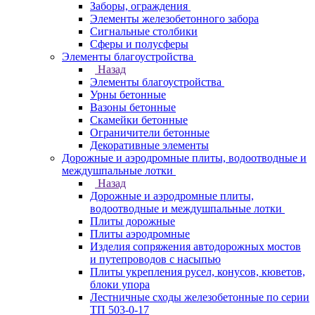
Заборы, ограждения
Элементы железобетонного забора
Сигнальные столбики
Сферы и полусферы
Элементы благоустройства
Назад
Элементы благоустройства
Урны бетонные
Вазоны бетонные
Скамейки бетонные
Ограничители бетонные
Декоративные элементы
Дорожные и аэродромные плиты, водоотводные и
междушпальные лотки
Назад
Дорожные и аэродромные плиты,
водоотводные и междушпальные лотки
Плиты дорожные
Плиты аэродромные
Изделия сопряжения автодорожных мостов
и путепроводов с насыпью
Плиты укрепления русел, конусов, кюветов,
блоки упора
Лестничные сходы железобетонные по серии
ТП 503-0-17