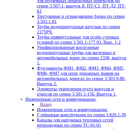
для подземных пешеходных переходов по
серии 3.507-1, выпуск II, ПТ-С1, ПТ-Д2, ПТ-
Б1
Тротуарные и ограждающие блоки по серии
3.503.1-81
Трубы водопропускные круглые по серии
2175РЧ.
Трубы прямоугольные для особо суровых
условий по серии 3.501.1-177.93. Вып. 1-2
Унифицированные косогорные
водопропускные трубы для железных и
автомобильных дорог по серии 2338, выпуск
1.
Фундаменты ФМ1, ФМ2, ФМ3, ФМ4, ФМ5,
ФМ6, ФМ7 для опор дорожных знаков на
автомобильных дорогах по серии 3.503.9-80.
Выпуск 2.
Элементы укрепления русел конусов и
откосов по серии 3.501.1-156. Выпуск 1.
Инженерные сети и коммуникации
Назад
Инженерные сети и коммуникации
Г-образные конструкции по серии 3.820.1-39
Каналы для наружных тепловых сетей
непроходные по серии ТС-01-01