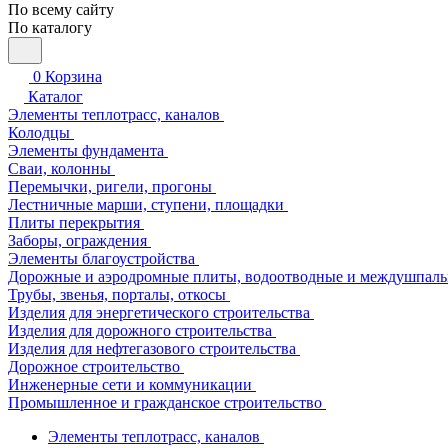
По всему сайту
По каталогу
0
Корзина
Каталог
Элементы теплотрасс, каналов
Колодцы
Элементы фундамента
Сваи, колонны
Перемычки, ригели, прогоны
Лестничные марши, ступени, площадки
Плиты перекрытия
Заборы, ограждения
Элементы благоустройства
Дорожные и аэродромные плиты, водоотводные и междушпаль
Трубы, звенья, порталы, откосы
Изделия для энергетического строительства
Изделия для дорожного строительства
Изделия для нефтегазового строительства
Дорожное строительство
Инженерные сети и коммуникации
Промышленное и гражданское строительство
Элементы теплотрасс, каналов