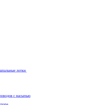
шпальные лотки
роводов с насыпью
упора