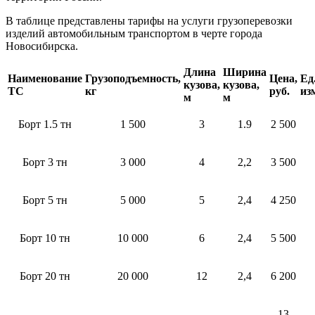
В таблице представлены тарифы на услуги грузоперевозки
изделий автомобильным транспортом в черте города
Новосибирска.
Длина
Ширина
Наименование
Грузоподъемность,
Цена,
Ед
кузова,
кузова,
ТС
кг
руб.
из
м
м
Борт 1.5 тн
1 500
3
1.9
2 500
Борт 3 тн
3 000
4
2,2
3 500
Борт 5 тн
5 000
5
2,4
4 250
Борт 10 тн
10 000
6
2,4
5 500
Борт 20 тн
20 000
12
2,4
6 200
13