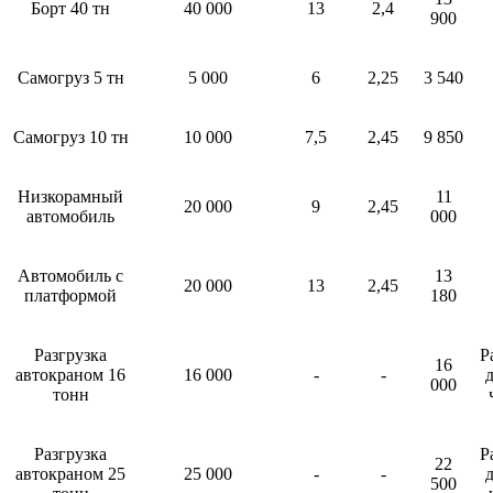
Борт 40 тн
40 000
13
2,4
900
Самогруз 5 тн
5 000
6
2,25
3 540
Самогруз 10 тн
10 000
7,5
2,45
9 850
Низкорамный
11
20 000
9
2,45
автомобиль
000
Автомобиль с
13
20 000
13
2,45
платформой
180
Разгрузка
Р
16
автокраном 16
16 000
-
-
д
000
тонн
Разгрузка
Р
22
автокраном 25
25 000
-
-
д
500