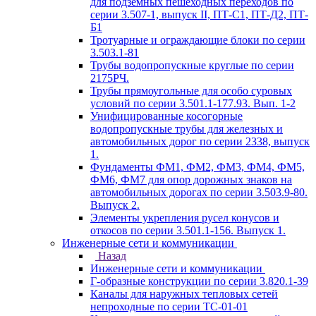
для подземных пешеходных переходов по
серии 3.507-1, выпуск II, ПТ-С1, ПТ-Д2, ПТ-
Б1
Тротуарные и ограждающие блоки по серии
3.503.1-81
Трубы водопропускные круглые по серии
2175РЧ.
Трубы прямоугольные для особо суровых
условий по серии 3.501.1-177.93. Вып. 1-2
Унифицированные косогорные
водопропускные трубы для железных и
автомобильных дорог по серии 2338, выпуск
1.
Фундаменты ФМ1, ФМ2, ФМ3, ФМ4, ФМ5,
ФМ6, ФМ7 для опор дорожных знаков на
автомобильных дорогах по серии 3.503.9-80.
Выпуск 2.
Элементы укрепления русел конусов и
откосов по серии 3.501.1-156. Выпуск 1.
Инженерные сети и коммуникации
Назад
Инженерные сети и коммуникации
Г-образные конструкции по серии 3.820.1-39
Каналы для наружных тепловых сетей
непроходные по серии ТС-01-01