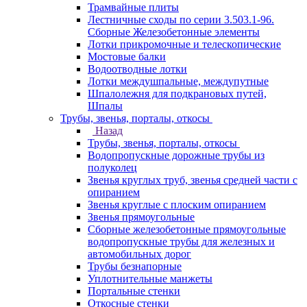
Трамвайные плиты
Лестничные сходы по серии 3.503.1-96.
Сборные Железобетонные элементы
Лотки прикромочные и телескопические
Мостовые балки
Водоотводные лотки
Лотки междушпальные, междупутные
Шпалолежня для подкрановых путей,
Шпалы
Трубы, звенья, порталы, откосы
Назад
Трубы, звенья, порталы, откосы
Водопропускные дорожные трубы из
полуколец
Звенья круглых труб, звенья средней части с
опиранием
Звенья круглые с плоским опиранием
Звенья прямоугольные
Сборные железобетонные прямоугольные
водопропускные трубы для железных и
автомобильных дорог
Трубы безнапорные
Уплотнительные манжеты
Портальные стенки
Откосные стенки