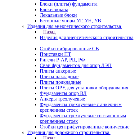
Блоки (плиты) фундамента
Блоки экрана
Лекальные блоки
Бетонные упоры УГ, УН, УВ
Изделия для энергетического строительства
Назад
Изделия для энергетического строительства
Стойки вибрированные СВ
Приставки ПТ
Ригели Р, АР, РЦ, РФ
Сваи фундаментов для опор ЛЭП
Плиты анкерные
Плиты накладные
Плиты подкладные
Плиты ОРУ, для установки оборудования
Фундаменты опор ВЛ
Анкеры трехлучевые
Фундаменты трехлучевые с анкерным
креплением стоек
Фундаменты трехлучевые со стаканным
креплением стоек
Стойки центрифугированные конические
Изделия для дорожного строительства
Назад