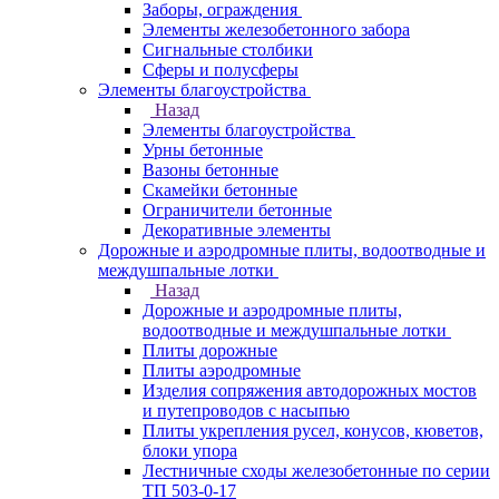
Заборы, ограждения
Элементы железобетонного забора
Сигнальные столбики
Сферы и полусферы
Элементы благоустройства
Назад
Элементы благоустройства
Урны бетонные
Вазоны бетонные
Скамейки бетонные
Ограничители бетонные
Декоративные элементы
Дорожные и аэродромные плиты, водоотводные и
междушпальные лотки
Назад
Дорожные и аэродромные плиты,
водоотводные и междушпальные лотки
Плиты дорожные
Плиты аэродромные
Изделия сопряжения автодорожных мостов
и путепроводов с насыпью
Плиты укрепления русел, конусов, кюветов,
блоки упора
Лестничные сходы железобетонные по серии
ТП 503-0-17