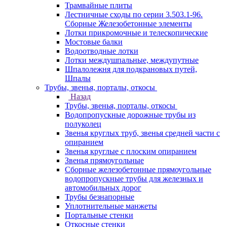
Трамвайные плиты
Лестничные сходы по серии 3.503.1-96.
Сборные Железобетонные элементы
Лотки прикромочные и телескопические
Мостовые балки
Водоотводные лотки
Лотки междушпальные, междупутные
Шпалолежня для подкрановых путей,
Шпалы
Трубы, звенья, порталы, откосы
Назад
Трубы, звенья, порталы, откосы
Водопропускные дорожные трубы из
полуколец
Звенья круглых труб, звенья средней части с
опиранием
Звенья круглые с плоским опиранием
Звенья прямоугольные
Сборные железобетонные прямоугольные
водопропускные трубы для железных и
автомобильных дорог
Трубы безнапорные
Уплотнительные манжеты
Портальные стенки
Откосные стенки