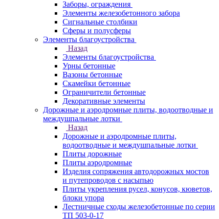
Заборы, ограждения
Элементы железобетонного забора
Сигнальные столбики
Сферы и полусферы
Элементы благоустройства
Назад
Элементы благоустройства
Урны бетонные
Вазоны бетонные
Скамейки бетонные
Ограничители бетонные
Декоративные элементы
Дорожные и аэродромные плиты, водоотводные и
междушпальные лотки
Назад
Дорожные и аэродромные плиты,
водоотводные и междушпальные лотки
Плиты дорожные
Плиты аэродромные
Изделия сопряжения автодорожных мостов
и путепроводов с насыпью
Плиты укрепления русел, конусов, кюветов,
блоки упора
Лестничные сходы железобетонные по серии
ТП 503-0-17