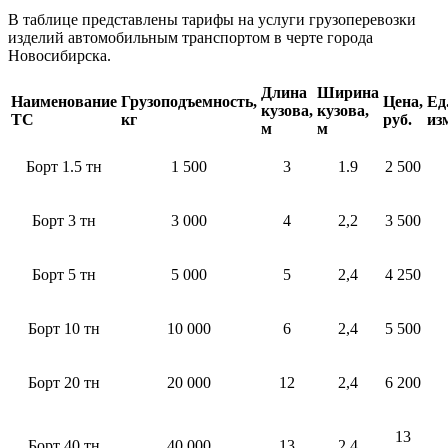
В таблице представлены тарифы на услуги грузоперевозки
изделий автомобильным транспортом в черте города
Новосибирска.
Длина
Ширина
Наименование
Грузоподъемность,
Цена,
Ед
кузова,
кузова,
ТС
кг
руб.
из
м
м
Борт 1.5 тн
1 500
3
1.9
2 500
Борт 3 тн
3 000
4
2,2
3 500
Борт 5 тн
5 000
5
2,4
4 250
Борт 10 тн
10 000
6
2,4
5 500
Борт 20 тн
20 000
12
2,4
6 200
13
Борт 40 тн
40 000
13
2,4