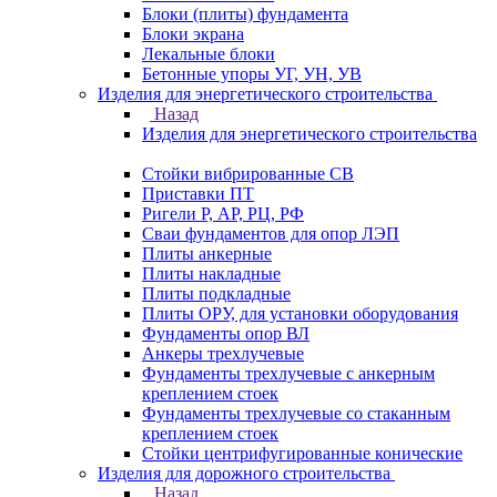
Блоки (плиты) фундамента
Блоки экрана
Лекальные блоки
Бетонные упоры УГ, УН, УВ
Изделия для энергетического строительства
Назад
Изделия для энергетического строительства
Стойки вибрированные СВ
Приставки ПТ
Ригели Р, АР, РЦ, РФ
Сваи фундаментов для опор ЛЭП
Плиты анкерные
Плиты накладные
Плиты подкладные
Плиты ОРУ, для установки оборудования
Фундаменты опор ВЛ
Анкеры трехлучевые
Фундаменты трехлучевые с анкерным
креплением стоек
Фундаменты трехлучевые со стаканным
креплением стоек
Стойки центрифугированные конические
Изделия для дорожного строительства
Назад