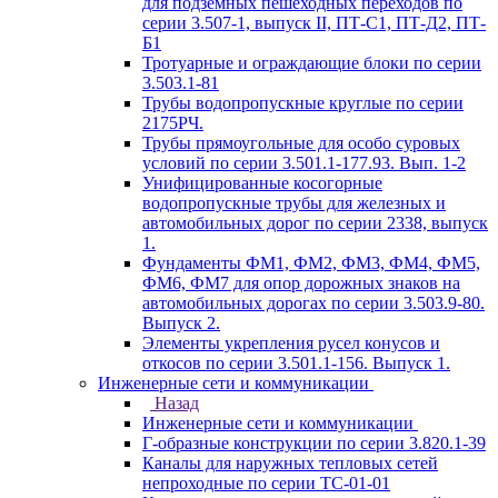
для подземных пешеходных переходов по
серии 3.507-1, выпуск II, ПТ-С1, ПТ-Д2, ПТ-
Б1
Тротуарные и ограждающие блоки по серии
3.503.1-81
Трубы водопропускные круглые по серии
2175РЧ.
Трубы прямоугольные для особо суровых
условий по серии 3.501.1-177.93. Вып. 1-2
Унифицированные косогорные
водопропускные трубы для железных и
автомобильных дорог по серии 2338, выпуск
1.
Фундаменты ФМ1, ФМ2, ФМ3, ФМ4, ФМ5,
ФМ6, ФМ7 для опор дорожных знаков на
автомобильных дорогах по серии 3.503.9-80.
Выпуск 2.
Элементы укрепления русел конусов и
откосов по серии 3.501.1-156. Выпуск 1.
Инженерные сети и коммуникации
Назад
Инженерные сети и коммуникации
Г-образные конструкции по серии 3.820.1-39
Каналы для наружных тепловых сетей
непроходные по серии ТС-01-01