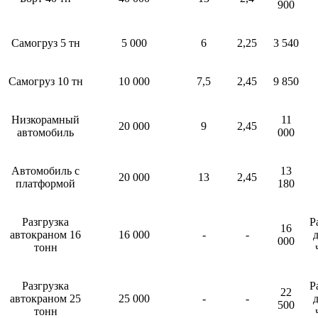
900
Самогруз 5 тн
5 000
6
2,25
3 540
Самогруз 10 тн
10 000
7,5
2,45
9 850
Низкорамный
11
20 000
9
2,45
автомобиль
000
Автомобиль с
13
20 000
13
2,45
платформой
180
Разгрузка
Р
16
автокраном 16
16 000
-
-
д
000
тонн
Разгрузка
Р
22
автокраном 25
25 000
-
-
д
500
тонн