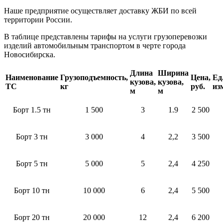
Наше предприятие осуществляет доставку ЖБИ по всей
территории России.
В таблице представлены тарифы на услуги грузоперевозки
изделий автомобильным транспортом в черте города
Новосибирска.
Длина
Ширина
Наименование
Грузоподъемность,
Цена,
Ед
кузова,
кузова,
ТС
кг
руб.
из
м
м
Борт 1.5 тн
1 500
3
1.9
2 500
Борт 3 тн
3 000
4
2,2
3 500
Борт 5 тн
5 000
5
2,4
4 250
Борт 10 тн
10 000
6
2,4
5 500
Борт 20 тн
20 000
12
2,4
6 200