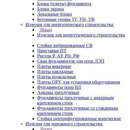
Блоки (плиты) фундамента
Блоки экрана
Лекальные блоки
Бетонные упоры УГ, УН, УВ
Изделия для энергетического строительства
Назад
Изделия для энергетического строительства
Стойки вибрированные СВ
Приставки ПТ
Ригели Р, АР, РЦ, РФ
Сваи фундаментов для опор ЛЭП
Плиты анкерные
Плиты накладные
Плиты подкладные
Плиты ОРУ, для установки оборудования
Фундаменты опор ВЛ
Анкеры трехлучевые
Фундаменты трехлучевые с анкерным
креплением стоек
Фундаменты трехлучевые со стаканным
креплением стоек
Стойки центрифугированные конические
Изделия для дорожного строительства
Назад