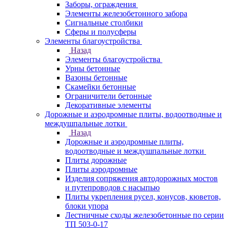
Заборы, ограждения
Элементы железобетонного забора
Сигнальные столбики
Сферы и полусферы
Элементы благоустройства
Назад
Элементы благоустройства
Урны бетонные
Вазоны бетонные
Скамейки бетонные
Ограничители бетонные
Декоративные элементы
Дорожные и аэродромные плиты, водоотводные и
междушпальные лотки
Назад
Дорожные и аэродромные плиты,
водоотводные и междушпальные лотки
Плиты дорожные
Плиты аэродромные
Изделия сопряжения автодорожных мостов
и путепроводов с насыпью
Плиты укрепления русел, конусов, кюветов,
блоки упора
Лестничные сходы железобетонные по серии
ТП 503-0-17