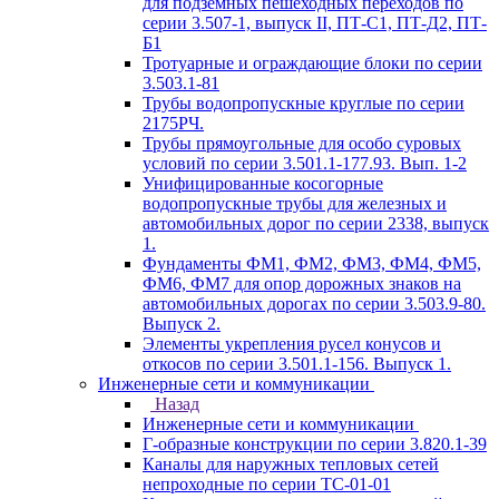
для подземных пешеходных переходов по
серии 3.507-1, выпуск II, ПТ-С1, ПТ-Д2, ПТ-
Б1
Тротуарные и ограждающие блоки по серии
3.503.1-81
Трубы водопропускные круглые по серии
2175РЧ.
Трубы прямоугольные для особо суровых
условий по серии 3.501.1-177.93. Вып. 1-2
Унифицированные косогорные
водопропускные трубы для железных и
автомобильных дорог по серии 2338, выпуск
1.
Фундаменты ФМ1, ФМ2, ФМ3, ФМ4, ФМ5,
ФМ6, ФМ7 для опор дорожных знаков на
автомобильных дорогах по серии 3.503.9-80.
Выпуск 2.
Элементы укрепления русел конусов и
откосов по серии 3.501.1-156. Выпуск 1.
Инженерные сети и коммуникации
Назад
Инженерные сети и коммуникации
Г-образные конструкции по серии 3.820.1-39
Каналы для наружных тепловых сетей
непроходные по серии ТС-01-01