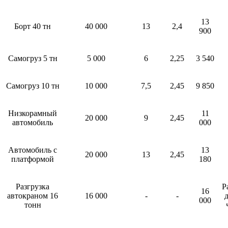
13
Борт 40 тн
40 000
13
2,4
900
Самогруз 5 тн
5 000
6
2,25
3 540
Самогруз 10 тн
10 000
7,5
2,45
9 850
Низкорамный
11
20 000
9
2,45
автомобиль
000
Автомобиль с
13
20 000
13
2,45
платформой
180
Разгрузка
Р
16
автокраном 16
16 000
-
-
д
000
тонн