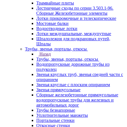
Трамвайные плиты
Лестничные сходы по серии 3.503.1-96.
Сборные Железобетонные элементы
Лотки прикромочные и телескопические
Мостовые балки
Водоотводные лотки
Лотки междушпальные, междупутные
Шпалолежня для подкрановых путей,
Шпалы
Трубы, звенья, порталы, откосы
Назад
Трубы, звенья, порталы, откосы
Водопропускные дорожные трубы из
полуколец
Звенья круглых труб, звенья средней части с
опиранием
Звенья круглые с плоским опиранием
Звенья прямоугольные
Сборные железобетонные прямоугольные
водопропускные трубы для железных и
автомобильных дорог
Трубы безнапорные
Уплотнительные манжеты
Портальные стенки
Откосные стенки