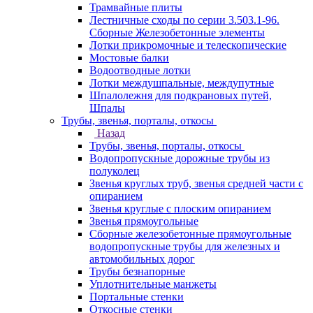
Трамвайные плиты
Лестничные сходы по серии 3.503.1-96.
Сборные Железобетонные элементы
Лотки прикромочные и телескопические
Мостовые балки
Водоотводные лотки
Лотки междушпальные, междупутные
Шпалолежня для подкрановых путей,
Шпалы
Трубы, звенья, порталы, откосы
Назад
Трубы, звенья, порталы, откосы
Водопропускные дорожные трубы из
полуколец
Звенья круглых труб, звенья средней части с
опиранием
Звенья круглые с плоским опиранием
Звенья прямоугольные
Сборные железобетонные прямоугольные
водопропускные трубы для железных и
автомобильных дорог
Трубы безнапорные
Уплотнительные манжеты
Портальные стенки
Откосные стенки