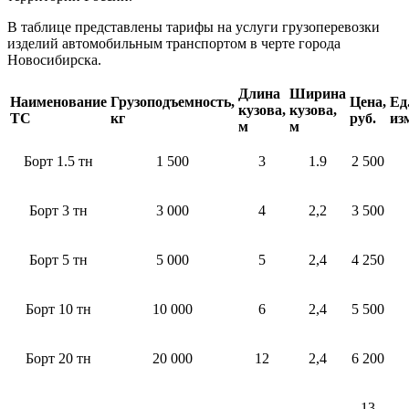
В таблице представлены тарифы на услуги грузоперевозки
изделий автомобильным транспортом в черте города
Новосибирска.
Длина
Ширина
Наименование
Грузоподъемность,
Цена,
Ед
кузова,
кузова,
ТС
кг
руб.
из
м
м
Борт 1.5 тн
1 500
3
1.9
2 500
Борт 3 тн
3 000
4
2,2
3 500
Борт 5 тн
5 000
5
2,4
4 250
Борт 10 тн
10 000
6
2,4
5 500
Борт 20 тн
20 000
12
2,4
6 200
13