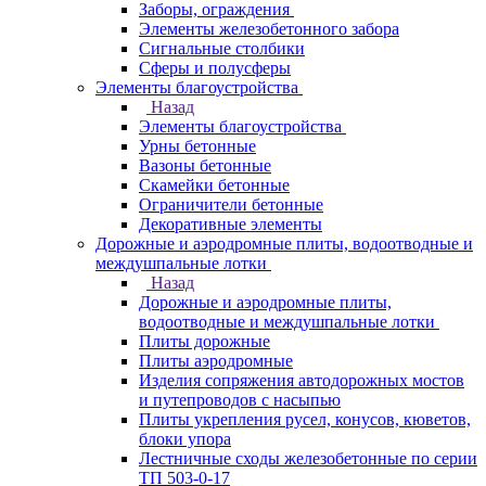
Заборы, ограждения
Элементы железобетонного забора
Сигнальные столбики
Сферы и полусферы
Элементы благоустройства
Назад
Элементы благоустройства
Урны бетонные
Вазоны бетонные
Скамейки бетонные
Ограничители бетонные
Декоративные элементы
Дорожные и аэродромные плиты, водоотводные и
междушпальные лотки
Назад
Дорожные и аэродромные плиты,
водоотводные и междушпальные лотки
Плиты дорожные
Плиты аэродромные
Изделия сопряжения автодорожных мостов
и путепроводов с насыпью
Плиты укрепления русел, конусов, кюветов,
блоки упора
Лестничные сходы железобетонные по серии
ТП 503-0-17