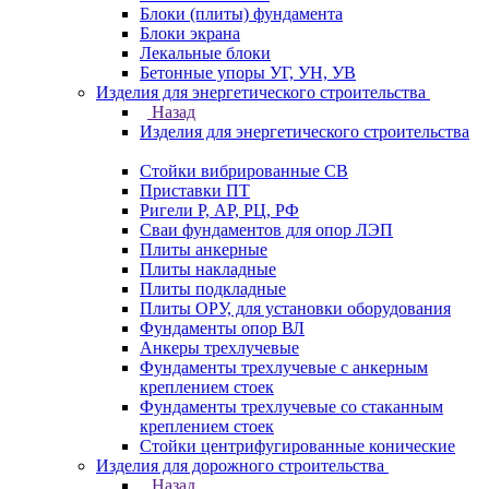
Блоки (плиты) фундамента
Блоки экрана
Лекальные блоки
Бетонные упоры УГ, УН, УВ
Изделия для энергетического строительства
Назад
Изделия для энергетического строительства
Стойки вибрированные СВ
Приставки ПТ
Ригели Р, АР, РЦ, РФ
Сваи фундаментов для опор ЛЭП
Плиты анкерные
Плиты накладные
Плиты подкладные
Плиты ОРУ, для установки оборудования
Фундаменты опор ВЛ
Анкеры трехлучевые
Фундаменты трехлучевые с анкерным
креплением стоек
Фундаменты трехлучевые со стаканным
креплением стоек
Стойки центрифугированные конические
Изделия для дорожного строительства
Назад