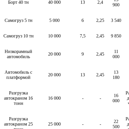
Борт 40 тн
40 000
13
2,4
900
Самогруз 5 тн
5 000
6
2,25
3 540
Самогруз 10 тн
10 000
7,5
2,45
9 850
Низкорамный
11
20 000
9
2,45
автомобиль
000
Автомобиль с
13
20 000
13
2,45
платформой
180
Разгрузка
Р
16
автокраном 16
16 000
-
-
д
000
тонн
Разгрузка
Р
22
автокраном 25
25 000
-
-
д
500