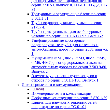
для подземных пешеходных переходов по
серии 3.507-1, выпуск II, ПТ-С1, ПТ-Д2, ПТ-
Б1
Тротуарные и ограждающие блоки по серии
3.503.1-81
Трубы водопропускные круглые по серии
2175РЧ.
Трубы прямоугольные для особо суровых
условий по серии 3.501.1-177.93. Вып. 1-2
Унифицированные косогорные
водопропускные трубы для железных и
автомобильных дорог по серии 2338, выпуск
1.
Фундаменты ФМ1, ФМ2, ФМ3, ФМ4, ФМ5,
ФМ6, ФМ7 для опор дорожных знаков на
автомобильных дорогах по серии 3.503.9-80.
Выпуск 2.
Элементы укрепления русел конусов и
откосов по серии 3.501.1-156. Выпуск 1.
Инженерные сети и коммуникации
Назад
Инженерные сети и коммуникации
Г-образные конструкции по серии 3.820.1-39
Каналы для наружных тепловых сетей
непроходные по серии ТС-01-01