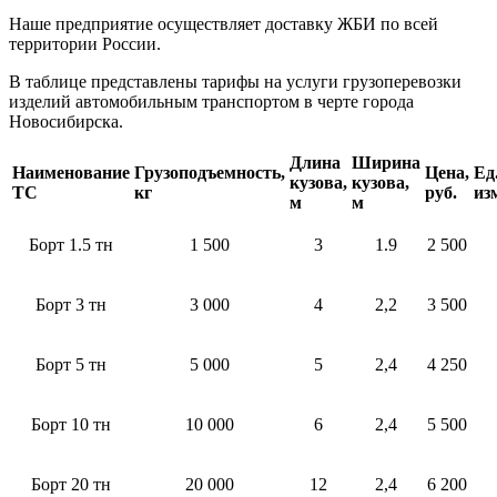
Наше предприятие осуществляет доставку ЖБИ по всей
территории России.
В таблице представлены тарифы на услуги грузоперевозки
изделий автомобильным транспортом в черте города
Новосибирска.
Длина
Ширина
Наименование
Грузоподъемность,
Цена,
Ед
кузова,
кузова,
ТС
кг
руб.
из
м
м
Борт 1.5 тн
1 500
3
1.9
2 500
Борт 3 тн
3 000
4
2,2
3 500
Борт 5 тн
5 000
5
2,4
4 250
Борт 10 тн
10 000
6
2,4
5 500
Борт 20 тн
20 000
12
2,4
6 200