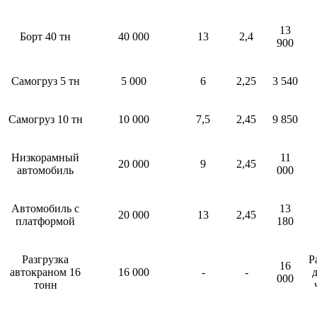
13
Борт 40 тн
40 000
13
2,4
900
Самогруз 5 тн
5 000
6
2,25
3 540
Самогруз 10 тн
10 000
7,5
2,45
9 850
Низкорамный
11
20 000
9
2,45
автомобиль
000
Автомобиль с
13
20 000
13
2,45
платформой
180
Разгрузка
Р
16
автокраном 16
16 000
-
-
д
000
тонн