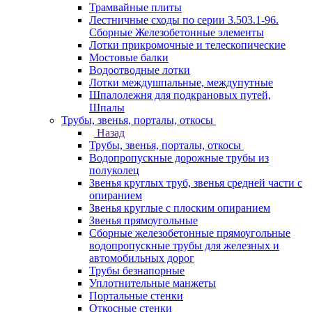
Трамвайные плиты
Лестничные сходы по серии 3.503.1-96.
Сборные Железобетонные элементы
Лотки прикромочные и телескопические
Мостовые балки
Водоотводные лотки
Лотки междушпальные, междупутные
Шпалолежня для подкрановых путей,
Шпалы
Трубы, звенья, порталы, откосы
Назад
Трубы, звенья, порталы, откосы
Водопропускные дорожные трубы из
полуколец
Звенья круглых труб, звенья средней части с
опиранием
Звенья круглые с плоским опиранием
Звенья прямоугольные
Сборные железобетонные прямоугольные
водопропускные трубы для железных и
автомобильных дорог
Трубы безнапорные
Уплотнительные манжеты
Портальные стенки
Откосные стенки