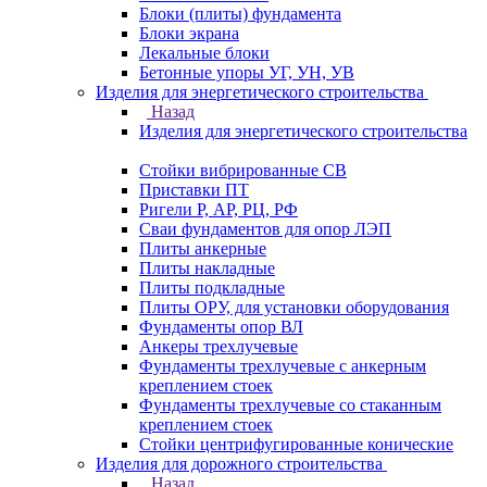
Блоки (плиты) фундамента
Блоки экрана
Лекальные блоки
Бетонные упоры УГ, УН, УВ
Изделия для энергетического строительства
Назад
Изделия для энергетического строительства
Стойки вибрированные СВ
Приставки ПТ
Ригели Р, АР, РЦ, РФ
Сваи фундаментов для опор ЛЭП
Плиты анкерные
Плиты накладные
Плиты подкладные
Плиты ОРУ, для установки оборудования
Фундаменты опор ВЛ
Анкеры трехлучевые
Фундаменты трехлучевые с анкерным
креплением стоек
Фундаменты трехлучевые со стаканным
креплением стоек
Стойки центрифугированные конические
Изделия для дорожного строительства
Назад