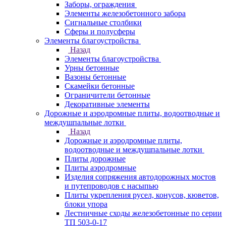
Заборы, ограждения
Элементы железобетонного забора
Сигнальные столбики
Сферы и полусферы
Элементы благоустройства
Назад
Элементы благоустройства
Урны бетонные
Вазоны бетонные
Скамейки бетонные
Ограничители бетонные
Декоративные элементы
Дорожные и аэродромные плиты, водоотводные и
междушпальные лотки
Назад
Дорожные и аэродромные плиты,
водоотводные и междушпальные лотки
Плиты дорожные
Плиты аэродромные
Изделия сопряжения автодорожных мостов
и путепроводов с насыпью
Плиты укрепления русел, конусов, кюветов,
блоки упора
Лестничные сходы железобетонные по серии
ТП 503-0-17