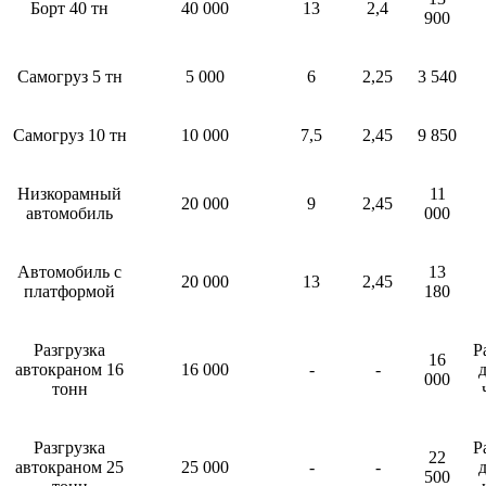
Борт 40 тн
40 000
13
2,4
900
Самогруз 5 тн
5 000
6
2,25
3 540
Самогруз 10 тн
10 000
7,5
2,45
9 850
Низкорамный
11
20 000
9
2,45
автомобиль
000
Автомобиль с
13
20 000
13
2,45
платформой
180
Разгрузка
Р
16
автокраном 16
16 000
-
-
д
000
тонн
Разгрузка
Р
22
автокраном 25
25 000
-
-
д
500