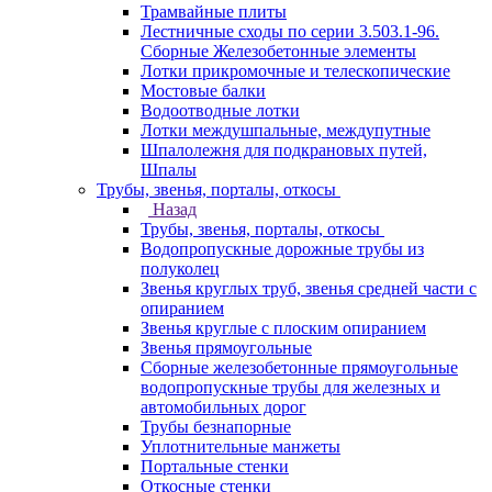
Трамвайные плиты
Лестничные сходы по серии 3.503.1-96.
Сборные Железобетонные элементы
Лотки прикромочные и телескопические
Мостовые балки
Водоотводные лотки
Лотки междушпальные, междупутные
Шпалолежня для подкрановых путей,
Шпалы
Трубы, звенья, порталы, откосы
Назад
Трубы, звенья, порталы, откосы
Водопропускные дорожные трубы из
полуколец
Звенья круглых труб, звенья средней части с
опиранием
Звенья круглые с плоским опиранием
Звенья прямоугольные
Сборные железобетонные прямоугольные
водопропускные трубы для железных и
автомобильных дорог
Трубы безнапорные
Уплотнительные манжеты
Портальные стенки
Откосные стенки