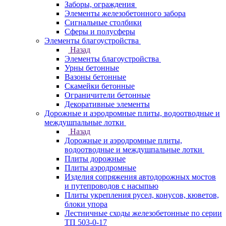
Заборы, ограждения
Элементы железобетонного забора
Сигнальные столбики
Сферы и полусферы
Элементы благоустройства
Назад
Элементы благоустройства
Урны бетонные
Вазоны бетонные
Скамейки бетонные
Ограничители бетонные
Декоративные элементы
Дорожные и аэродромные плиты, водоотводные и
междушпальные лотки
Назад
Дорожные и аэродромные плиты,
водоотводные и междушпальные лотки
Плиты дорожные
Плиты аэродромные
Изделия сопряжения автодорожных мостов
и путепроводов с насыпью
Плиты укрепления русел, конусов, кюветов,
блоки упора
Лестничные сходы железобетонные по серии
ТП 503-0-17