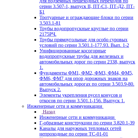
для подземных пешеходных переходов по
серии 3.507-1, выпуск II, ПТ-С1, ПТ-Д2, ПТ-
Б1
Тротуарные и ограждающие блоки по серии
3.503.1-81
Трубы водопропускные круглые по серии
2175РЧ.
Трубы прямоугольные для особо суровых
условий по серии 3.501.1-177.93. Вып. 1-2
Унифицированные косогорные
водопропускные трубы для железных и
автомобильных дорог по серии 2338, выпуск
1.
Фундаменты ФМ1, ФМ2, ФМ3, ФМ4, ФМ5,
ФМ6, ФМ7 для опор дорожных знаков на
автомобильных дорогах по серии 3.503.9-80.
Выпуск 2.
Элементы укрепления русел конусов и
откосов по серии 3.501.1-156. Выпуск 1.
Инженерные сети и коммуникации
Назад
Инженерные сети и коммуникации
Г-образные конструкции по серии 3.820.1-39
Каналы для наружных тепловых сетей
непроходные по серии ТС-01-01