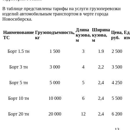
В таблице представлены тарифы на услуги грузоперевозки
изделий автомобильным транспортом в черте города
Новосибирска.
Длина
Ширина
Наименование
Грузоподъемность,
Цена,
Ед
кузова,
кузова,
ТС
кг
руб.
из
м
м
Борт 1.5 тн
1 500
3
1.9
2 500
Борт 3 тн
3 000
4
2,2
3 500
Борт 5 тн
5 000
5
2,4
4 250
Борт 10 тн
10 000
6
2,4
5 500
Борт 20 тн
20 000
12
2,4
6 200
13