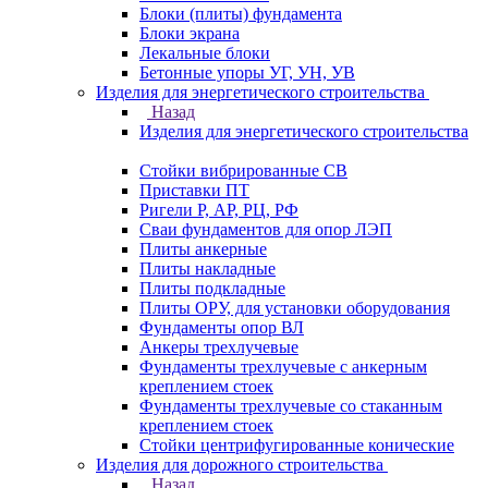
Блоки (плиты) фундамента
Блоки экрана
Лекальные блоки
Бетонные упоры УГ, УН, УВ
Изделия для энергетического строительства
Назад
Изделия для энергетического строительства
Стойки вибрированные СВ
Приставки ПТ
Ригели Р, АР, РЦ, РФ
Сваи фундаментов для опор ЛЭП
Плиты анкерные
Плиты накладные
Плиты подкладные
Плиты ОРУ, для установки оборудования
Фундаменты опор ВЛ
Анкеры трехлучевые
Фундаменты трехлучевые с анкерным
креплением стоек
Фундаменты трехлучевые со стаканным
креплением стоек
Стойки центрифугированные конические
Изделия для дорожного строительства
Назад