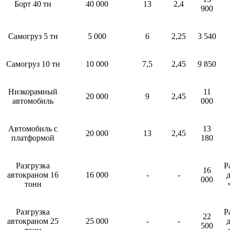
Борт 40 тн
40 000
13
2,4
900
Самогруз 5 тн
5 000
6
2,25
3 540
Самогруз 10 тн
10 000
7,5
2,45
9 850
Низкорамный
11
20 000
9
2,45
автомобиль
000
Автомобиль с
13
20 000
13
2,45
платформой
180
Разгрузка
Р
16
автокраном 16
16 000
-
-
д
000
тонн
Разгрузка
Р
22
автокраном 25
25 000
-
-
д
500