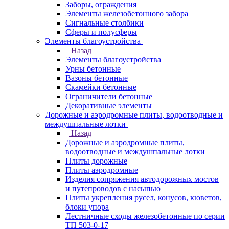
Заборы, ограждения
Элементы железобетонного забора
Сигнальные столбики
Сферы и полусферы
Элементы благоустройства
Назад
Элементы благоустройства
Урны бетонные
Вазоны бетонные
Скамейки бетонные
Ограничители бетонные
Декоративные элементы
Дорожные и аэродромные плиты, водоотводные и
междушпальные лотки
Назад
Дорожные и аэродромные плиты,
водоотводные и междушпальные лотки
Плиты дорожные
Плиты аэродромные
Изделия сопряжения автодорожных мостов
и путепроводов с насыпью
Плиты укрепления русел, конусов, кюветов,
блоки упора
Лестничные сходы железобетонные по серии
ТП 503-0-17