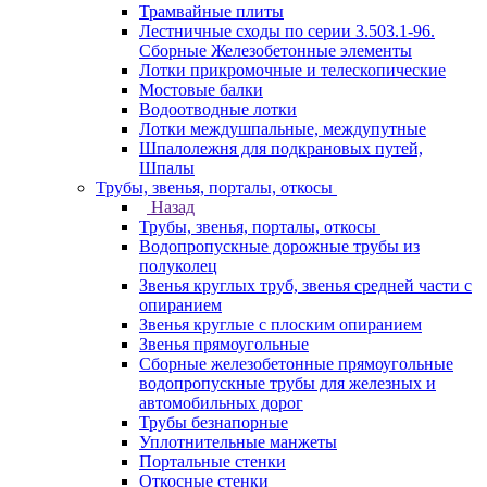
Трамвайные плиты
Лестничные сходы по серии 3.503.1-96.
Сборные Железобетонные элементы
Лотки прикромочные и телескопические
Мостовые балки
Водоотводные лотки
Лотки междушпальные, междупутные
Шпалолежня для подкрановых путей,
Шпалы
Трубы, звенья, порталы, откосы
Назад
Трубы, звенья, порталы, откосы
Водопропускные дорожные трубы из
полуколец
Звенья круглых труб, звенья средней части с
опиранием
Звенья круглые с плоским опиранием
Звенья прямоугольные
Сборные железобетонные прямоугольные
водопропускные трубы для железных и
автомобильных дорог
Трубы безнапорные
Уплотнительные манжеты
Портальные стенки
Откосные стенки