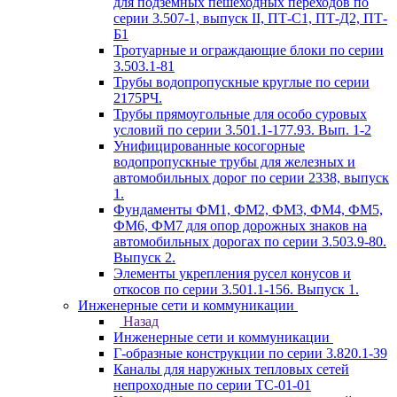
для подземных пешеходных переходов по
серии 3.507-1, выпуск II, ПТ-С1, ПТ-Д2, ПТ-
Б1
Тротуарные и ограждающие блоки по серии
3.503.1-81
Трубы водопропускные круглые по серии
2175РЧ.
Трубы прямоугольные для особо суровых
условий по серии 3.501.1-177.93. Вып. 1-2
Унифицированные косогорные
водопропускные трубы для железных и
автомобильных дорог по серии 2338, выпуск
1.
Фундаменты ФМ1, ФМ2, ФМ3, ФМ4, ФМ5,
ФМ6, ФМ7 для опор дорожных знаков на
автомобильных дорогах по серии 3.503.9-80.
Выпуск 2.
Элементы укрепления русел конусов и
откосов по серии 3.501.1-156. Выпуск 1.
Инженерные сети и коммуникации
Назад
Инженерные сети и коммуникации
Г-образные конструкции по серии 3.820.1-39
Каналы для наружных тепловых сетей
непроходные по серии ТС-01-01