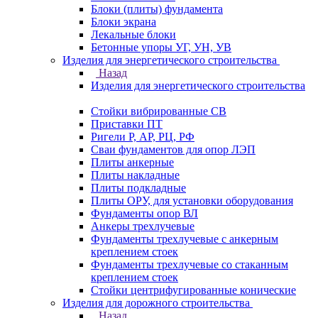
Блоки (плиты) фундамента
Блоки экрана
Лекальные блоки
Бетонные упоры УГ, УН, УВ
Изделия для энергетического строительства
Назад
Изделия для энергетического строительства
Стойки вибрированные СВ
Приставки ПТ
Ригели Р, АР, РЦ, РФ
Сваи фундаментов для опор ЛЭП
Плиты анкерные
Плиты накладные
Плиты подкладные
Плиты ОРУ, для установки оборудования
Фундаменты опор ВЛ
Анкеры трехлучевые
Фундаменты трехлучевые с анкерным
креплением стоек
Фундаменты трехлучевые со стаканным
креплением стоек
Стойки центрифугированные конические
Изделия для дорожного строительства
Назад