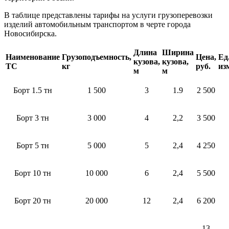
В таблице представлены тарифы на услуги грузоперевозки
изделий автомобильным транспортом в черте города
Новосибирска.
Длина
Ширина
Наименование
Грузоподъемность,
Цена,
Ед
кузова,
кузова,
ТС
кг
руб.
из
м
м
Борт 1.5 тн
1 500
3
1.9
2 500
Борт 3 тн
3 000
4
2,2
3 500
Борт 5 тн
5 000
5
2,4
4 250
Борт 10 тн
10 000
6
2,4
5 500
Борт 20 тн
20 000
12
2,4
6 200
13