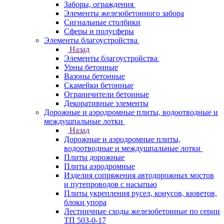
Заборы, ограждения
Элементы железобетонного забора
Сигнальные столбики
Сферы и полусферы
Элементы благоустройства
Назад
Элементы благоустройства
Урны бетонные
Вазоны бетонные
Скамейки бетонные
Ограничители бетонные
Декоративные элементы
Дорожные и аэродромные плиты, водоотводные и
междушпальные лотки
Назад
Дорожные и аэродромные плиты,
водоотводные и междушпальные лотки
Плиты дорожные
Плиты аэродромные
Изделия сопряжения автодорожных мостов
и путепроводов с насыпью
Плиты укрепления русел, конусов, кюветов,
блоки упора
Лестничные сходы железобетонные по серии
ТП 503-0-17