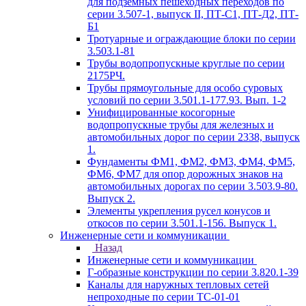
для подземных пешеходных переходов по
серии 3.507-1, выпуск II, ПТ-С1, ПТ-Д2, ПТ-
Б1
Тротуарные и ограждающие блоки по серии
3.503.1-81
Трубы водопропускные круглые по серии
2175РЧ.
Трубы прямоугольные для особо суровых
условий по серии 3.501.1-177.93. Вып. 1-2
Унифицированные косогорные
водопропускные трубы для железных и
автомобильных дорог по серии 2338, выпуск
1.
Фундаменты ФМ1, ФМ2, ФМ3, ФМ4, ФМ5,
ФМ6, ФМ7 для опор дорожных знаков на
автомобильных дорогах по серии 3.503.9-80.
Выпуск 2.
Элементы укрепления русел конусов и
откосов по серии 3.501.1-156. Выпуск 1.
Инженерные сети и коммуникации
Назад
Инженерные сети и коммуникации
Г-образные конструкции по серии 3.820.1-39
Каналы для наружных тепловых сетей
непроходные по серии ТС-01-01