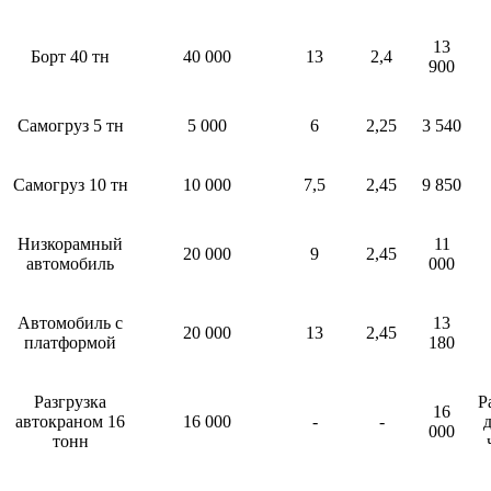
13
Борт 40 тн
40 000
13
2,4
900
Самогруз 5 тн
5 000
6
2,25
3 540
Самогруз 10 тн
10 000
7,5
2,45
9 850
Низкорамный
11
20 000
9
2,45
автомобиль
000
Автомобиль с
13
20 000
13
2,45
платформой
180
Разгрузка
Р
16
автокраном 16
16 000
-
-
д
000
тонн