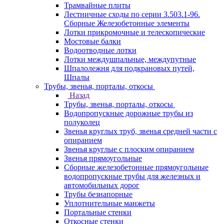
Трамвайные плиты
Лестничные сходы по серии 3.503.1-96.
Сборные Железобетонные элементы
Лотки прикромочные и телескопические
Мостовые балки
Водоотводные лотки
Лотки междушпальные, междупутные
Шпалолежня для подкрановых путей,
Шпалы
Трубы, звенья, порталы, откосы
Назад
Трубы, звенья, порталы, откосы
Водопропускные дорожные трубы из
полуколец
Звенья круглых труб, звенья средней части с
опиранием
Звенья круглые с плоским опиранием
Звенья прямоугольные
Сборные железобетонные прямоугольные
водопропускные трубы для железных и
автомобильных дорог
Трубы безнапорные
Уплотнительные манжеты
Портальные стенки
Откосные стенки