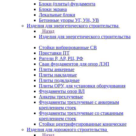
Блоки (плиты) фундамента
Блоки экрана
Лекальные блоки
Бетонные упоры УГ, УН, УВ
Изделия для энергетического строительства
Назад
Изделия для энергетического строительства
Стойки вибрированные СВ
Приставки ПТ
Ригели Р, АР, РЦ, РФ
Сваи фундаментов для опор ЛЭП
Плиты анкерные
Плиты накладные
Плиты подкладные
Плиты ОРУ, для установки оборудования
Фундаменты опор ВЛ
Анкеры трехлучевые
Фундаменты трехлучевые с анкерным
креплением стоек
Фундаменты трехлучевые со стаканным
креплением стоек
Стойки центрифугированные конические
Изделия для дорожного строительства
Назад