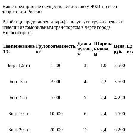
Наше предприятие осуществляет доставку ЖБИ по всей
территории России.
В таблице представлены тарифы на услуги грузоперевозки
изделий автомобильным транспортом в черте города
Новосибирска.
Длина
Ширина
Наименование
Грузоподъемность,
Цена,
Ед
кузова,
кузова,
ТС
кг
руб.
из
м
м
Борт 1.5 тн
1 500
3
1.9
2 500
Борт 3 тн
3 000
4
2,2
3 500
Борт 5 тн
5 000
5
2,4
4 250
Борт 10 тн
10 000
6
2,4
5 500
Борт 20 тн
20 000
12
2,4
6 200