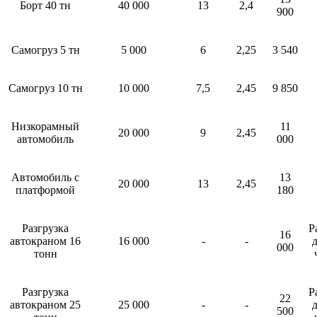
Борт 40 тн
40 000
13
2,4
900
Самогруз 5 тн
5 000
6
2,25
3 540
Самогруз 10 тн
10 000
7,5
2,45
9 850
Низкорамный
11
20 000
9
2,45
автомобиль
000
Автомобиль с
13
20 000
13
2,45
платформой
180
Разгрузка
Р
16
автокраном 16
16 000
-
-
д
000
тонн
Разгрузка
Р
22
автокраном 25
25 000
-
-
д
500