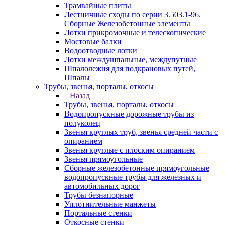
Трамвайные плиты
Лестничные сходы по серии 3.503.1-96.
Сборные Железобетонные элементы
Лотки прикромочные и телескопические
Мостовые балки
Водоотводные лотки
Лотки междушпальные, междупутные
Шпалолежня для подкрановых путей,
Шпалы
Трубы, звенья, порталы, откосы
Назад
Трубы, звенья, порталы, откосы
Водопропускные дорожные трубы из
полуколец
Звенья круглых труб, звенья средней части с
опиранием
Звенья круглые с плоским опиранием
Звенья прямоугольные
Сборные железобетонные прямоугольные
водопропускные трубы для железных и
автомобильных дорог
Трубы безнапорные
Уплотнительные манжеты
Портальные стенки
Откосные стенки