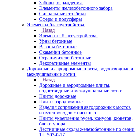
Заборы, ограждения
Элементы железобетонного забора
Сигнальные столбики
Сферы и полусферы
Элементы благоустройства
Назад
Элементы благоустройства
Урны бетонные
Вазоны бетонные
Скамейки бетонные
Ограничители бетонные
Декоративные элементы
Дорожные и аэродромные плиты, водоотводные и
междушпальные лотки
Назад
Дорожные и аэродромные плиты,
водоотводные и междушпальные лотки
Плиты дорожные
Плиты аэродромные
Изделия сопряжения автодорожных мостов
и путепроводов с насыпью
Плиты укрепления русел, конусов, кюветов,
блоки упора
Лестничные сходы железобетонные по серии
ТП 503-0-17