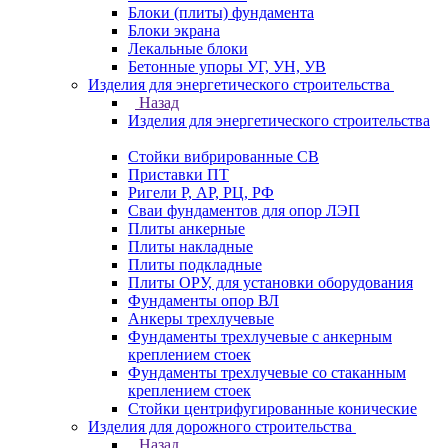
Блоки (плиты) фундамента
Блоки экрана
Лекальные блоки
Бетонные упоры УГ, УН, УВ
Изделия для энергетического строительства
Назад
Изделия для энергетического строительства
Стойки вибрированные СВ
Приставки ПТ
Ригели Р, АР, РЦ, РФ
Сваи фундаментов для опор ЛЭП
Плиты анкерные
Плиты накладные
Плиты подкладные
Плиты ОРУ, для установки оборудования
Фундаменты опор ВЛ
Анкеры трехлучевые
Фундаменты трехлучевые с анкерным
креплением стоек
Фундаменты трехлучевые со стаканным
креплением стоек
Стойки центрифугированные конические
Изделия для дорожного строительства
Назад