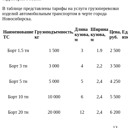
В таблице представлены тарифы на услуги грузоперевозки
изделий автомобильным транспортом в черте города
Новосибирска.
Длина
Ширина
Наименование
Грузоподъемность,
Цена,
Ед
кузова,
кузова,
ТС
кг
руб.
из
м
м
Борт 1.5 тн
1 500
3
1.9
2 500
Борт 3 тн
3 000
4
2,2
3 500
Борт 5 тн
5 000
5
2,4
4 250
Борт 10 тн
10 000
6
2,4
5 500
Борт 20 тн
20 000
12
2,4
6 200
13