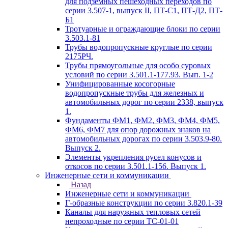
для подземных пешеходных переходов по
серии 3.507-1, выпуск II, ПТ-С1, ПТ-Д2, ПТ-
Б1
Тротуарные и ограждающие блоки по серии
3.503.1-81
Трубы водопропускные круглые по серии
2175РЧ.
Трубы прямоугольные для особо суровых
условий по серии 3.501.1-177.93. Вып. 1-2
Унифицированные косогорные
водопропускные трубы для железных и
автомобильных дорог по серии 2338, выпуск
1.
Фундаменты ФМ1, ФМ2, ФМ3, ФМ4, ФМ5,
ФМ6, ФМ7 для опор дорожных знаков на
автомобильных дорогах по серии 3.503.9-80.
Выпуск 2.
Элементы укрепления русел конусов и
откосов по серии 3.501.1-156. Выпуск 1.
Инженерные сети и коммуникации
Назад
Инженерные сети и коммуникации
Г-образные конструкции по серии 3.820.1-39
Каналы для наружных тепловых сетей
непроходные по серии ТС-01-01