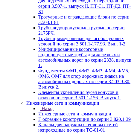
для подземных пешеходных переходов по
серии 3.507-1, выпуск II, ПТ-С1, ПТ-Д2, ПТ-
Б1
Тротуарные и ограждающие блоки по серии
3.503.1-81
Трубы водопропускные круглые по серии
2175РЧ.
Трубы прямоугольные для особо суровых
условий по серии 3.501.1-177.93. Вып. 1-2
Унифицированные косогорные
водопропускные трубы для железных и
автомобильных дорог по серии 2338, выпуск
1.
Фундаменты ФМ1, ФМ2, ФМ3, ФМ4, ФМ5,
ФМ6, ФМ7 для опор дорожных знаков на
автомобильных дорогах по серии 3.503.9-80.
Выпуск 2.
Элементы укрепления русел конусов и
откосов по серии 3.501.1-156. Выпуск 1.
Инженерные сети и коммуникации
Назад
Инженерные сети и коммуникации
Г-образные конструкции по серии 3.820.1-39
Каналы для наружных тепловых сетей
непроходные по серии ТС-01-01