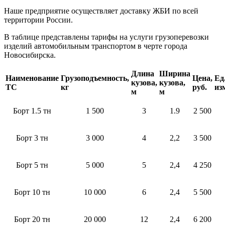
Наше предприятие осуществляет доставку ЖБИ по всей
территории России.
В таблице представлены тарифы на услуги грузоперевозки
изделий автомобильным транспортом в черте города
Новосибирска.
Длина
Ширина
Наименование
Грузоподъемность,
Цена,
Ед
кузова,
кузова,
ТС
кг
руб.
из
м
м
Борт 1.5 тн
1 500
3
1.9
2 500
Борт 3 тн
3 000
4
2,2
3 500
Борт 5 тн
5 000
5
2,4
4 250
Борт 10 тн
10 000
6
2,4
5 500
Борт 20 тн
20 000
12
2,4
6 200