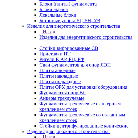
Блоки (плиты) фундамента
Блоки экрана
Лекальные блоки
Бетонные упоры УГ, УН, УВ
Изделия для энергетического строительства
Назад
Изделия для энергетического строительства
Стойки вибрированные СВ
Приставки ПТ
Ригели Р, АР, РЦ, РФ
Сваи фундаментов для опор ЛЭП
Плиты анкерные
Плиты накладные
Плиты подкладные
Плиты ОРУ, для установки оборудования
Фундаменты опор ВЛ
Анкеры трехлучевые
Фундаменты трехлучевые с анкерным
креплением стоек
Фундаменты трехлучевые со стаканным
креплением стоек
Стойки центрифугированные конические
Изделия для дорожного строительства
Назад