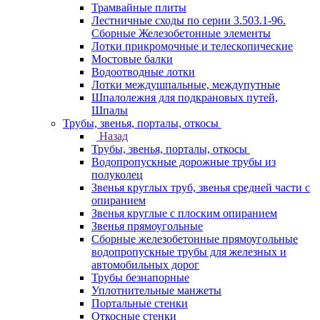
Трамвайные плиты
Лестничные сходы по серии 3.503.1-96.
Сборные Железобетонные элементы
Лотки прикромочные и телескопические
Мостовые балки
Водоотводные лотки
Лотки междушпальные, междупутные
Шпалолежня для подкрановых путей,
Шпалы
Трубы, звенья, порталы, откосы
Назад
Трубы, звенья, порталы, откосы
Водопропускные дорожные трубы из
полуколец
Звенья круглых труб, звенья средней части с
опиранием
Звенья круглые с плоским опиранием
Звенья прямоугольные
Сборные железобетонные прямоугольные
водопропускные трубы для железных и
автомобильных дорог
Трубы безнапорные
Уплотнительные манжеты
Портальные стенки
Откосные стенки