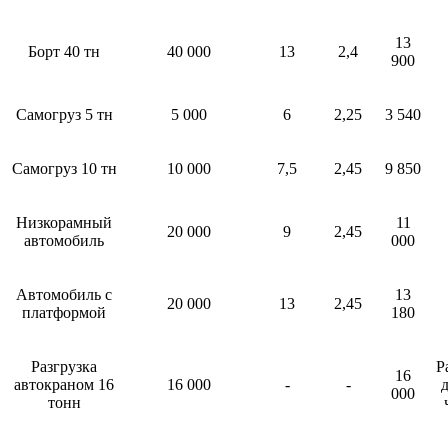
13
Борт 40 тн
40 000
13
2,4
900
Самогруз 5 тн
5 000
6
2,25
3 540
Самогруз 10 тн
10 000
7,5
2,45
9 850
Низкорамный
11
20 000
9
2,45
автомобиль
000
Автомобиль с
13
20 000
13
2,45
платформой
180
Разгрузка
Р
16
автокраном 16
16 000
-
-
д
000
тонн