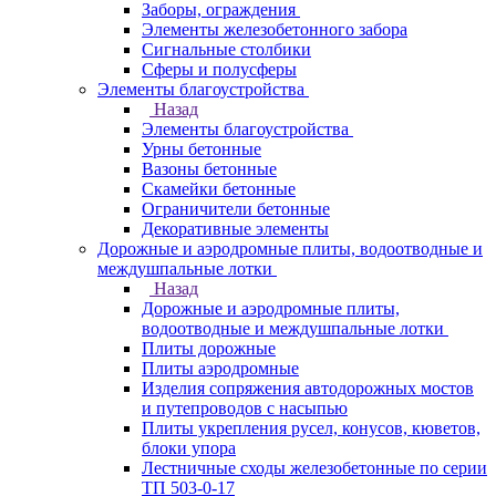
Заборы, ограждения
Элементы железобетонного забора
Сигнальные столбики
Сферы и полусферы
Элементы благоустройства
Назад
Элементы благоустройства
Урны бетонные
Вазоны бетонные
Скамейки бетонные
Ограничители бетонные
Декоративные элементы
Дорожные и аэродромные плиты, водоотводные и
междушпальные лотки
Назад
Дорожные и аэродромные плиты,
водоотводные и междушпальные лотки
Плиты дорожные
Плиты аэродромные
Изделия сопряжения автодорожных мостов
и путепроводов с насыпью
Плиты укрепления русел, конусов, кюветов,
блоки упора
Лестничные сходы железобетонные по серии
ТП 503-0-17