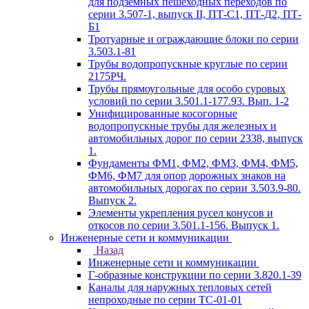
для подземных пешеходных переходов по
серии 3.507-1, выпуск II, ПТ-С1, ПТ-Д2, ПТ-
Б1
Тротуарные и ограждающие блоки по серии
3.503.1-81
Трубы водопропускные круглые по серии
2175РЧ.
Трубы прямоугольные для особо суровых
условий по серии 3.501.1-177.93. Вып. 1-2
Унифицированные косогорные
водопропускные трубы для железных и
автомобильных дорог по серии 2338, выпуск
1.
Фундаменты ФМ1, ФМ2, ФМ3, ФМ4, ФМ5,
ФМ6, ФМ7 для опор дорожных знаков на
автомобильных дорогах по серии 3.503.9-80.
Выпуск 2.
Элементы укрепления русел конусов и
откосов по серии 3.501.1-156. Выпуск 1.
Инженерные сети и коммуникации
Назад
Инженерные сети и коммуникации
Г-образные конструкции по серии 3.820.1-39
Каналы для наружных тепловых сетей
непроходные по серии ТС-01-01