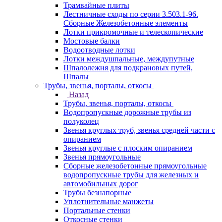
Трамвайные плиты
Лестничные сходы по серии 3.503.1-96.
Сборные Железобетонные элементы
Лотки прикромочные и телескопические
Мостовые балки
Водоотводные лотки
Лотки междушпальные, междупутные
Шпалолежня для подкрановых путей,
Шпалы
Трубы, звенья, порталы, откосы
Назад
Трубы, звенья, порталы, откосы
Водопропускные дорожные трубы из
полуколец
Звенья круглых труб, звенья средней части с
опиранием
Звенья круглые с плоским опиранием
Звенья прямоугольные
Сборные железобетонные прямоугольные
водопропускные трубы для железных и
автомобильных дорог
Трубы безнапорные
Уплотнительные манжеты
Портальные стенки
Откосные стенки