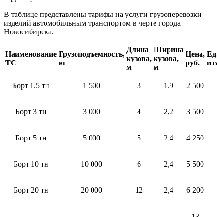
В таблице представлены тарифы на услуги грузоперевозки
изделий автомобильным транспортом в черте города
Новосибирска.
Длина
Ширина
Наименование
Грузоподъемность,
Цена,
Ед
кузова,
кузова,
ТС
кг
руб.
из
м
м
Борт 1.5 тн
1 500
3
1.9
2 500
Борт 3 тн
3 000
4
2,2
3 500
Борт 5 тн
5 000
5
2,4
4 250
Борт 10 тн
10 000
6
2,4
5 500
Борт 20 тн
20 000
12
2,4
6 200
13