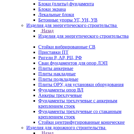
Блоки (плиты) фундамента
Блоки экрана
Лекальные блоки
Бетонные упоры УГ, УН, УВ
Изделия для энергетического строительства
Назад
Изделия для энергетического строительства
Стойки вибрированные СВ
Приставки ПТ
Ригели Р, АР, РЦ, РФ
Сваи фундаментов для опор ЛЭП
Плиты анкерные
Плиты накладные
Плиты подкладные
Плиты ОРУ, для установки оборудования
Фундаменты опор ВЛ
Анкеры трехлучевые
Фундаменты трехлучевые с анкерным
креплением стоек
Фундаменты трехлучевые со стаканным
креплением стоек
Стойки центрифугированные конические
Изделия для дорожного строительства
Назад