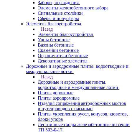
Заборы, ограждения
Элементы железобетонного забора
Сигнальные столбики
Сферы и полусферы
Элементы благоустройства
Назад
Элементы благоустройства
Урны бетонные
Вазоны бетонные
Скамейки бетонные
Ограничители бетонные
Декоративные элементы
Дорожные и аэродромные плиты, водоотводные и
междушпальные лотки
Назад
Дорожные и аэродромные плиты,
водоотводные и междушпальные лотки
Плиты дорожные
Плиты аэродромные
Изделия сопряжения автодорожных мостов
и путепроводов с насыпью
Плиты укрепления русел, конусов, кюветов,
блоки упора
Лестничные сходы железобетонные по серии
ТП 503-0-17