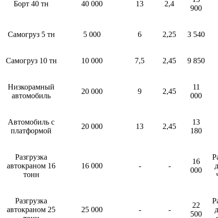
Борт 40 тн
40 000
13
2,4
900
Самогруз 5 тн
5 000
6
2,25
3 540
Самогруз 10 тн
10 000
7,5
2,45
9 850
Низкорамный
11
20 000
9
2,45
автомобиль
000
Автомобиль с
13
20 000
13
2,45
платформой
180
Разгрузка
Р
16
автокраном 16
16 000
-
-
д
000
тонн
Разгрузка
Р
22
автокраном 25
25 000
-
-
д
500