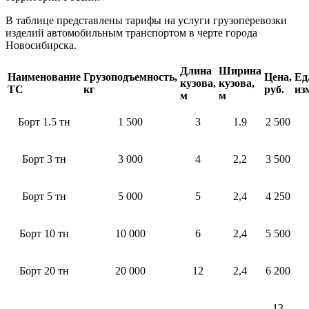
В таблице представлены тарифы на услуги грузоперевозки
изделий автомобильным транспортом в черте города
Новосибирска.
Длина
Ширина
Наименование
Грузоподъемность,
Цена,
Ед
кузова,
кузова,
ТС
кг
руб.
из
м
м
Борт 1.5 тн
1 500
3
1.9
2 500
Борт 3 тн
3 000
4
2,2
3 500
Борт 5 тн
5 000
5
2,4
4 250
Борт 10 тн
10 000
6
2,4
5 500
Борт 20 тн
20 000
12
2,4
6 200
13