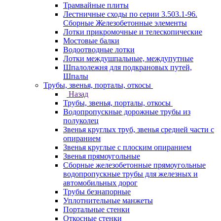
Трамвайные плиты
Лестничные сходы по серии 3.503.1-96.
Сборные Железобетонные элементы
Лотки прикромочные и телескопические
Мостовые балки
Водоотводные лотки
Лотки междушпальные, междупутные
Шпалолежня для подкрановых путей,
Шпалы
Трубы, звенья, порталы, откосы
Назад
Трубы, звенья, порталы, откосы
Водопропускные дорожные трубы из
полуколец
Звенья круглых труб, звенья средней части с
опиранием
Звенья круглые с плоским опиранием
Звенья прямоугольные
Сборные железобетонные прямоугольные
водопропускные трубы для железных и
автомобильных дорог
Трубы безнапорные
Уплотнительные манжеты
Портальные стенки
Откосные стенки