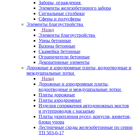
Заборы, ограждения
Элементы железобетонного забора
Сигнальные столбики
Сферы и полусферы
Элементы благоустройства
Назад
Элементы благоустройства
Урны бетонные
Вазоны бетонные
Скамейки бетонные
Ограничители бетонные
Декоративные элементы
Дорожные и аэродромные плиты, водоотводные и
междушпальные лотки
Назад
Дорожные и аэродромные плиты,
водоотводные и междушпальные лотки
Плиты дорожные
Плиты аэродромные
Изделия сопряжения автодорожных мостов
и путепроводов с насыпью
Плиты укрепления русел, конусов, кюветов,
блоки упора
Лестничные сходы железобетонные по серии
ТП 503-0-17