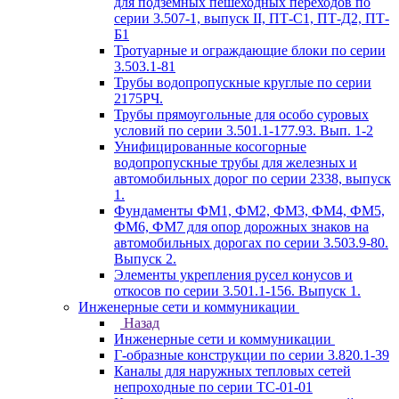
для подземных пешеходных переходов по
серии 3.507-1, выпуск II, ПТ-С1, ПТ-Д2, ПТ-
Б1
Тротуарные и ограждающие блоки по серии
3.503.1-81
Трубы водопропускные круглые по серии
2175РЧ.
Трубы прямоугольные для особо суровых
условий по серии 3.501.1-177.93. Вып. 1-2
Унифицированные косогорные
водопропускные трубы для железных и
автомобильных дорог по серии 2338, выпуск
1.
Фундаменты ФМ1, ФМ2, ФМ3, ФМ4, ФМ5,
ФМ6, ФМ7 для опор дорожных знаков на
автомобильных дорогах по серии 3.503.9-80.
Выпуск 2.
Элементы укрепления русел конусов и
откосов по серии 3.501.1-156. Выпуск 1.
Инженерные сети и коммуникации
Назад
Инженерные сети и коммуникации
Г-образные конструкции по серии 3.820.1-39
Каналы для наружных тепловых сетей
непроходные по серии ТС-01-01