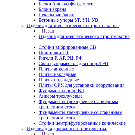
Блоки (плиты) фундамента
Блоки экрана
Лекальные блоки
Бетонные упоры УГ, УН, УВ
Изделия для энергетического строительства
Назад
Изделия для энергетического строительства
Стойки вибрированные СВ
Приставки ПТ
Ригели Р, АР, РЦ, РФ
Сваи фундаментов для опор ЛЭП
Плиты анкерные
Плиты накладные
Плиты подкладные
Плиты ОРУ, для установки оборудования
Фундаменты опор ВЛ
Анкеры трехлучевые
Фундаменты трехлучевые с анкерным
креплением стоек
Фундаменты трехлучевые со стаканным
креплением стоек
Стойки центрифугированные конические
Изделия для дорожного строительства
Назад