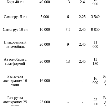
Борт 40 тн
40 000
13
2,4
900
Самогруз 5 тн
5 000
6
2,25
3 540
Самогруз 10 тн
10 000
7,5
2,45
9 850
Низкорамный
11
20 000
9
2,45
автомобиль
000
Автомобиль с
13
20 000
13
2,45
платформой
180
Разгрузка
Р
16
автокраном 16
16 000
-
-
д
000
тонн
Разгрузка
Р
22
автокраном 25
25 000
-
-
д
500