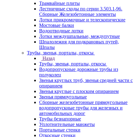
Трамвайные плиты
Лестничные сходы по серии 3.503.1-96.
Сборные Железобетонные элементы
Лотки прикромочные и телескопические
Мостовые балки
Водоотводные лотки
Лотки междушпальные, междупутные
Шпалолежня для подкрановых путей,
Шпалы
Трубы, звенья, порталы, откосы
Назад
Трубы, звенья, порталы, откосы
Водопропускные дорожные трубы из
полуколец
Звенья круглых труб, звенья средней части с
опиранием
Звенья круглые с плоским опиранием
Звенья прямоугольные
Сборные железобетонные прямоугольные
водопропускные трубы для железных и
автомобильных дорог
Трубы безнапорные
Уплотнительные манжеты
Портальные стенки
Откосные стенки