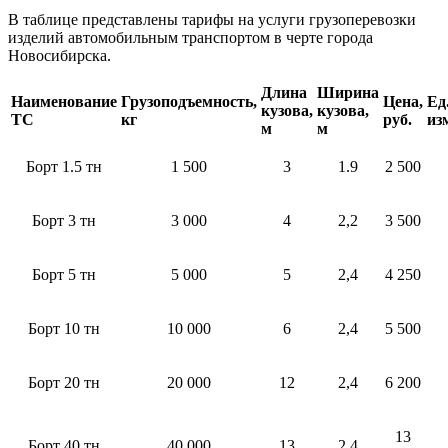
В таблице представлены тарифы на услуги грузоперевозки
изделий автомобильным транспортом в черте города
Новосибирска.
Длина
Ширина
Наименование
Грузоподъемность,
Цена,
Ед
кузова,
кузова,
ТС
кг
руб.
из
м
м
Борт 1.5 тн
1 500
3
1.9
2 500
Борт 3 тн
3 000
4
2,2
3 500
Борт 5 тн
5 000
5
2,4
4 250
Борт 10 тн
10 000
6
2,4
5 500
Борт 20 тн
20 000
12
2,4
6 200
13
Борт 40 тн
40 000
13
2,4