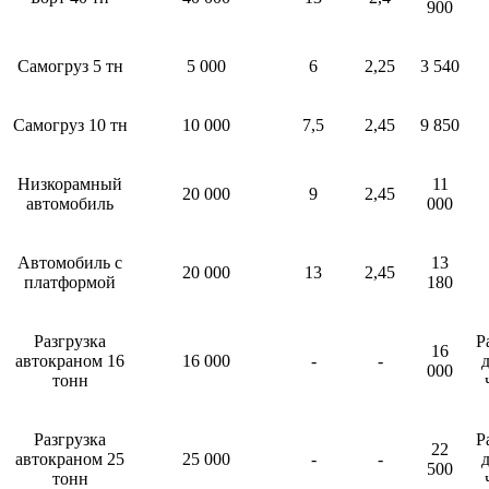
900
Самогруз 5 тн
5 000
6
2,25
3 540
Самогруз 10 тн
10 000
7,5
2,45
9 850
Низкорамный
11
20 000
9
2,45
автомобиль
000
Автомобиль с
13
20 000
13
2,45
платформой
180
Разгрузка
Р
16
автокраном 16
16 000
-
-
д
000
тонн
Разгрузка
Р
22
автокраном 25
25 000
-
-
д
500
тонн