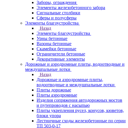
Заборы, ограждения
Элементы железобетонного забора
Сигнальные столбики
Сферы и полусферы
Элементы благоустройства
Назад
Элементы благоустройства
Урны бетонные
Вазоны бетонные
Скамейки бетонные
Ограничители бетонные
Декоративные элементы
Дорожные и аэродромные плиты, водоотводные и
междушпальные лотки
Назад
Дорожные и аэродромные плиты,
водоотводные и междушпальные лотки
Плиты дорожные
Плиты аэродромные
Изделия сопряжения автодорожных мостов
и путепроводов с насыпью
Плиты укрепления русел, конусов, кюветов,
блоки упора
Лестничные сходы железобетонные по серии
ТП 503-0-17