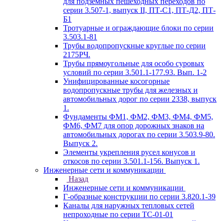
для подземных пешеходных переходов по
серии 3.507-1, выпуск II, ПТ-С1, ПТ-Д2, ПТ-
Б1
Тротуарные и ограждающие блоки по серии
3.503.1-81
Трубы водопропускные круглые по серии
2175РЧ.
Трубы прямоугольные для особо суровых
условий по серии 3.501.1-177.93. Вып. 1-2
Унифицированные косогорные
водопропускные трубы для железных и
автомобильных дорог по серии 2338, выпуск
1.
Фундаменты ФМ1, ФМ2, ФМ3, ФМ4, ФМ5,
ФМ6, ФМ7 для опор дорожных знаков на
автомобильных дорогах по серии 3.503.9-80.
Выпуск 2.
Элементы укрепления русел конусов и
откосов по серии 3.501.1-156. Выпуск 1.
Инженерные сети и коммуникации
Назад
Инженерные сети и коммуникации
Г-образные конструкции по серии 3.820.1-39
Каналы для наружных тепловых сетей
непроходные по серии ТС-01-01