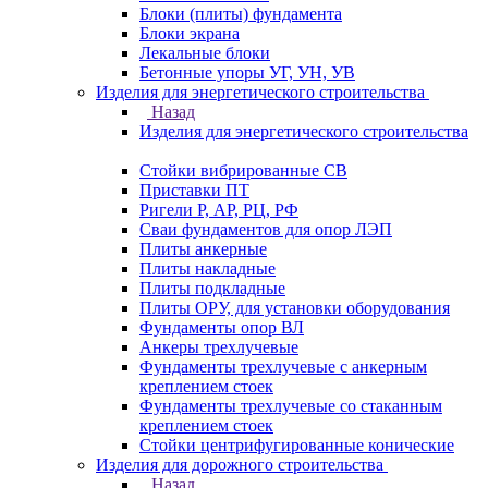
Блоки (плиты) фундамента
Блоки экрана
Лекальные блоки
Бетонные упоры УГ, УН, УВ
Изделия для энергетического строительства
Назад
Изделия для энергетического строительства
Стойки вибрированные СВ
Приставки ПТ
Ригели Р, АР, РЦ, РФ
Сваи фундаментов для опор ЛЭП
Плиты анкерные
Плиты накладные
Плиты подкладные
Плиты ОРУ, для установки оборудования
Фундаменты опор ВЛ
Анкеры трехлучевые
Фундаменты трехлучевые с анкерным
креплением стоек
Фундаменты трехлучевые со стаканным
креплением стоек
Стойки центрифугированные конические
Изделия для дорожного строительства
Назад