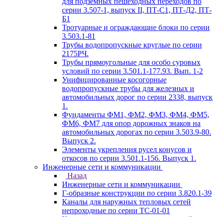
для подземных пешеходных переходов по
серии 3.507-1, выпуск II, ПТ-С1, ПТ-Д2, ПТ-
Б1
Тротуарные и ограждающие блоки по серии
3.503.1-81
Трубы водопропускные круглые по серии
2175РЧ.
Трубы прямоугольные для особо суровых
условий по серии 3.501.1-177.93. Вып. 1-2
Унифицированные косогорные
водопропускные трубы для железных и
автомобильных дорог по серии 2338, выпуск
1.
Фундаменты ФМ1, ФМ2, ФМ3, ФМ4, ФМ5,
ФМ6, ФМ7 для опор дорожных знаков на
автомобильных дорогах по серии 3.503.9-80.
Выпуск 2.
Элементы укрепления русел конусов и
откосов по серии 3.501.1-156. Выпуск 1.
Инженерные сети и коммуникации
Назад
Инженерные сети и коммуникации
Г-образные конструкции по серии 3.820.1-39
Каналы для наружных тепловых сетей
непроходные по серии ТС-01-01