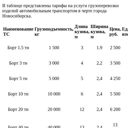
В таблице представлены тарифы на услуги грузоперевозки
изделий автомобильным транспортом в черте города
Новосибирска.
Длина
Ширина
Наименование
Грузоподъемность,
Цена,
Ед
кузова,
кузова,
ТС
кг
руб.
из
м
м
Борт 1.5 тн
1 500
3
1.9
2 500
Борт 3 тн
3 000
4
2,2
3 500
Борт 5 тн
5 000
5
2,4
4 250
Борт 10 тн
10 000
6
2,4
5 500
Борт 20 тн
20 000
12
2,4
6 200
13
Борт 40 тн
40 000
13
2,4