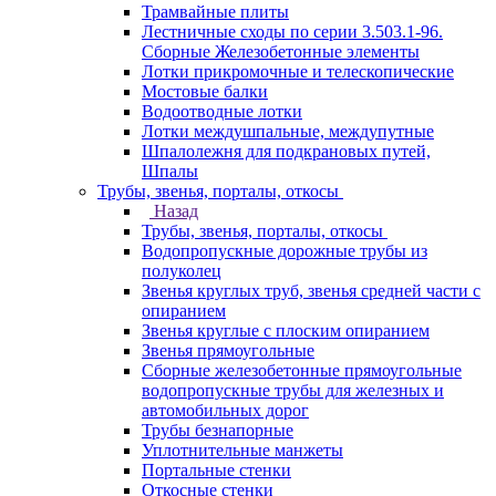
Трамвайные плиты
Лестничные сходы по серии 3.503.1-96.
Сборные Железобетонные элементы
Лотки прикромочные и телескопические
Мостовые балки
Водоотводные лотки
Лотки междушпальные, междупутные
Шпалолежня для подкрановых путей,
Шпалы
Трубы, звенья, порталы, откосы
Назад
Трубы, звенья, порталы, откосы
Водопропускные дорожные трубы из
полуколец
Звенья круглых труб, звенья средней части с
опиранием
Звенья круглые с плоским опиранием
Звенья прямоугольные
Сборные железобетонные прямоугольные
водопропускные трубы для железных и
автомобильных дорог
Трубы безнапорные
Уплотнительные манжеты
Портальные стенки
Откосные стенки