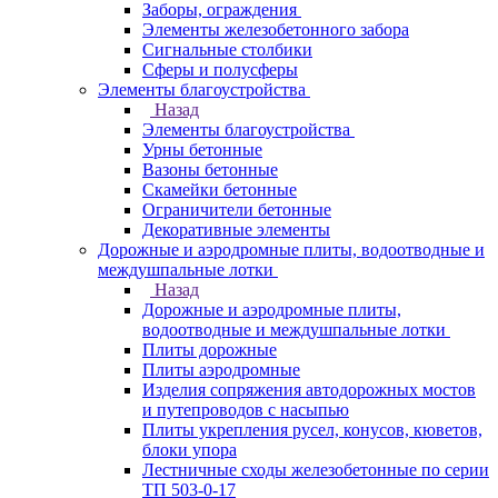
Заборы, ограждения
Элементы железобетонного забора
Сигнальные столбики
Сферы и полусферы
Элементы благоустройства
Назад
Элементы благоустройства
Урны бетонные
Вазоны бетонные
Скамейки бетонные
Ограничители бетонные
Декоративные элементы
Дорожные и аэродромные плиты, водоотводные и
междушпальные лотки
Назад
Дорожные и аэродромные плиты,
водоотводные и междушпальные лотки
Плиты дорожные
Плиты аэродромные
Изделия сопряжения автодорожных мостов
и путепроводов с насыпью
Плиты укрепления русел, конусов, кюветов,
блоки упора
Лестничные сходы железобетонные по серии
ТП 503-0-17