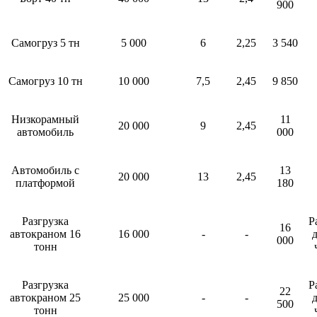
900
Самогруз 5 тн
5 000
6
2,25
3 540
Самогруз 10 тн
10 000
7,5
2,45
9 850
Низкорамный
11
20 000
9
2,45
автомобиль
000
Автомобиль с
13
20 000
13
2,45
платформой
180
Разгрузка
Р
16
автокраном 16
16 000
-
-
д
000
тонн
Разгрузка
Р
22
автокраном 25
25 000
-
-
д
500
тонн