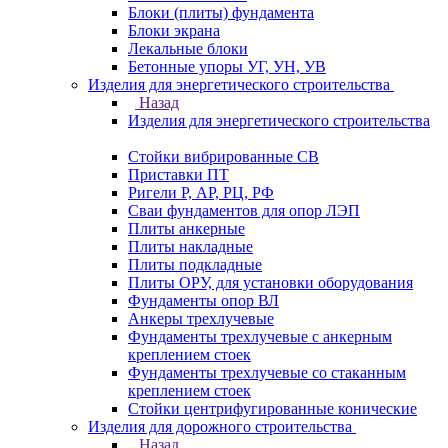
Блоки (плиты) фундамента
Блоки экрана
Лекальные блоки
Бетонные упоры УГ, УН, УВ
Изделия для энергетического строительства
Назад
Изделия для энергетического строительства
Стойки вибрированные СВ
Приставки ПТ
Ригели Р, АР, РЦ, РФ
Сваи фундаментов для опор ЛЭП
Плиты анкерные
Плиты накладные
Плиты подкладные
Плиты ОРУ, для установки оборудования
Фундаменты опор ВЛ
Анкеры трехлучевые
Фундаменты трехлучевые с анкерным
креплением стоек
Фундаменты трехлучевые со стаканным
креплением стоек
Стойки центрифугированные конические
Изделия для дорожного строительства
Назад