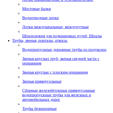
Мостовые балки
Водоотводные лотки
Лотки междушпальные, междупутные
Шпалолежня для подкрановых путей, Шпалы
Трубы, звенья, порталы, откосы
Водопропускные дорожные трубы из полуколец
Звенья круглых труб, звенья средней части с
опиранием
Звенья круглые с плоским опиранием
Звенья прямоугольные
Сборные железобетонные прямоугольные
водопропускные трубы для железных и
автомобильных дорог
Трубы безнапорные