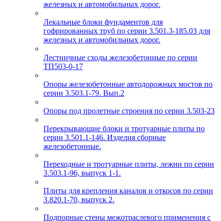
железных и автомобильных дорог.
Лекальные блоки фундаментов для
гофрированных труб по серии 3.501.3-185.03 для
железных и автомобильных дорог.
Лестничные сходы железобетонные по серии
ТП503-0-17
Опоры железобетонные автодорожных мостов по
серии 3.503.1-79. Вып.2
Опоры под пролетные строения по серии 3.503-23
Перекрывающие блоки и тротуарные плиты по
серии 3.501.1-146. Изделия сборные
железобетонные.
Переходные и тротуарные плиты, лежни по серии
3.503.1-96, выпуск 1-1.
Плиты для крепления каналов и откосов по серии
3.820.1-70, выпуск 2.
Подпорные стены межотраслевого применения с