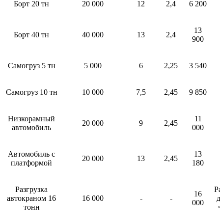
Борт 20 тн
20 000
12
2,4
6 200
13
Борт 40 тн
40 000
13
2,4
900
Самогруз 5 тн
5 000
6
2,25
3 540
Самогруз 10 тн
10 000
7,5
2,45
9 850
Низкорамный
11
20 000
9
2,45
автомобиль
000
Автомобиль с
13
20 000
13
2,45
платформой
180
Разгрузка
Р
16
автокраном 16
16 000
-
-
д
000
тонн