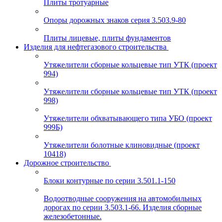
Плиты тротуарные
Опоры дорожных знаков серия 3.503.9-80
Плиты лицевые, плиты фундаментов
Изделия для нефтегазового строительства
Утяжелители сборные кольцевые тип УТК (проект
994)
Утяжелители сборные кольцевые тип УТК (проект
998)
Утяжелители обхватывающего типа УБО (проект
999Б)
Утяжелители болотные клиновидные (проект
10418)
Дорожное строительство
Блоки контурные по серии 3.501.1-150
Водоотводные сооружения на автомобильных
дорогах по серии 3.503.1-66. Изделия сборные
железобетонные.