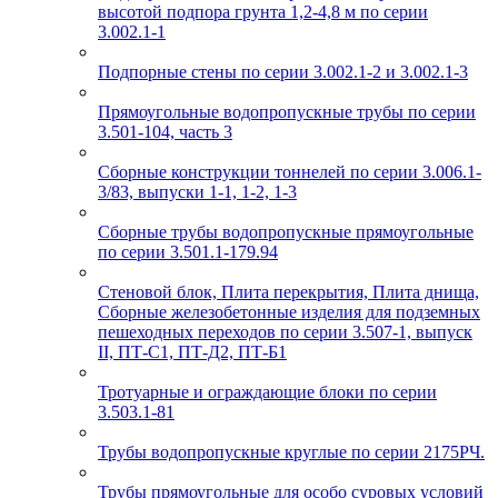
высотой подпора грунта 1,2-4,8 м по серии
3.002.1-1
Подпорные стены по серии 3.002.1-2 и 3.002.1-3
Прямоугольные водопропускные трубы по серии
3.501-104, часть 3
Сборные конструкции тоннелей по серии 3.006.1-
3/83, выпуски 1-1, 1-2, 1-3
Сборные трубы водопропускные прямоугольные
по серии 3.501.1-179.94
Стеновой блок, Плита перекрытия, Плита днища,
Сборные железобетонные изделия для подземных
пешеходных переходов по серии 3.507-1, выпуск
II, ПТ-С1, ПТ-Д2, ПТ-Б1
Тротуарные и ограждающие блоки по серии
3.503.1-81
Трубы водопропускные круглые по серии 2175РЧ.
Трубы прямоугольные для особо суровых условий