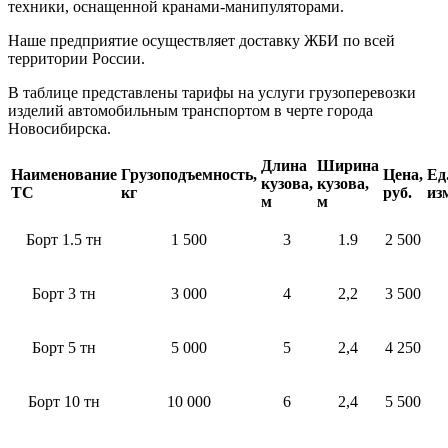
техники, оснащенной кранами-манипуляторами.
Наше предприятие осуществляет доставку ЖБИ по всей
территории России.
В таблице представлены тарифы на услуги грузоперевозки
изделий автомобильным транспортом в черте города
Новосибирска.
Длина
Ширина
Наименование
Грузоподъемность,
Цена,
Ед
кузова,
кузова,
ТС
кг
руб.
из
м
м
Борт 1.5 тн
1 500
3
1.9
2 500
Борт 3 тн
3 000
4
2,2
3 500
Борт 5 тн
5 000
5
2,4
4 250
Борт 10 тн
10 000
6
2,4
5 500