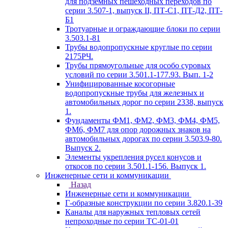
для подземных пешеходных переходов по
серии 3.507-1, выпуск II, ПТ-С1, ПТ-Д2, ПТ-
Б1
Тротуарные и ограждающие блоки по серии
3.503.1-81
Трубы водопропускные круглые по серии
2175РЧ.
Трубы прямоугольные для особо суровых
условий по серии 3.501.1-177.93. Вып. 1-2
Унифицированные косогорные
водопропускные трубы для железных и
автомобильных дорог по серии 2338, выпуск
1.
Фундаменты ФМ1, ФМ2, ФМ3, ФМ4, ФМ5,
ФМ6, ФМ7 для опор дорожных знаков на
автомобильных дорогах по серии 3.503.9-80.
Выпуск 2.
Элементы укрепления русел конусов и
откосов по серии 3.501.1-156. Выпуск 1.
Инженерные сети и коммуникации
Назад
Инженерные сети и коммуникации
Г-образные конструкции по серии 3.820.1-39
Каналы для наружных тепловых сетей
непроходные по серии ТС-01-01