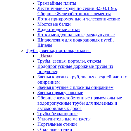
Трамвайные плиты
Лестничные сходы по серии 3.503.1-96.
Сборные Железобетонные элементы
Лотки прикромочные и телескопические
Мостовые балки
Водоотводные лотки
Лотки междушпальные, междупутные
Шпалолежня для подкрановых путей,
Шпалы
Трубы, звенья, порталы, откосы
Назад
Трубы, звенья, порталы, откосы
Водопропускные дорожные трубы из
полуколец
Звенья круглых труб, звенья средней части с
опиранием
Звенья круглые с плоским опиранием
Звенья прямоугольные
Сборные железобетонные прямоугольные
водопропускные трубы для железных и
автомобильных дорог
Трубы безнапорные
Уплотнительные манжеты
Портальные стенки
Откосные стенки