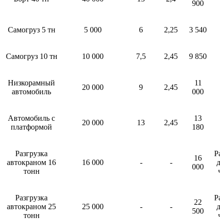
900
Самогруз 5 тн
5 000
6
2,25
3 540
Самогруз 10 тн
10 000
7,5
2,45
9 850
Низкорамный
11
20 000
9
2,45
автомобиль
000
Автомобиль с
13
20 000
13
2,45
платформой
180
Разгрузка
Р
16
автокраном 16
16 000
-
-
д
000
тонн
Разгрузка
Р
22
автокраном 25
25 000
-
-
д
500
тонн