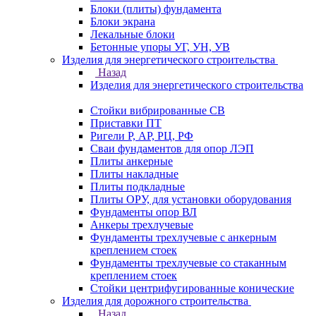
Блоки (плиты) фундамента
Блоки экрана
Лекальные блоки
Бетонные упоры УГ, УН, УВ
Изделия для энергетического строительства
Назад
Изделия для энергетического строительства
Стойки вибрированные СВ
Приставки ПТ
Ригели Р, АР, РЦ, РФ
Сваи фундаментов для опор ЛЭП
Плиты анкерные
Плиты накладные
Плиты подкладные
Плиты ОРУ, для установки оборудования
Фундаменты опор ВЛ
Анкеры трехлучевые
Фундаменты трехлучевые с анкерным
креплением стоек
Фундаменты трехлучевые со стаканным
креплением стоек
Стойки центрифугированные конические
Изделия для дорожного строительства
Назад