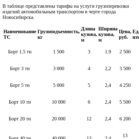
В таблице представлены тарифы на услуги грузоперевозки
изделий автомобильным транспортом в черте города
Новосибирска.
Длина
Ширина
Наименование
Грузоподъемность,
Цена,
Ед
кузова,
кузова,
ТС
кг
руб.
из
м
м
Борт 1.5 тн
1 500
3
1.9
2 500
Борт 3 тн
3 000
4
2,2
3 500
Борт 5 тн
5 000
5
2,4
4 250
Борт 10 тн
10 000
6
2,4
5 500
Борт 20 тн
20 000
12
2,4
6 200
13
Борт 40 тн
40 000
13
2,4