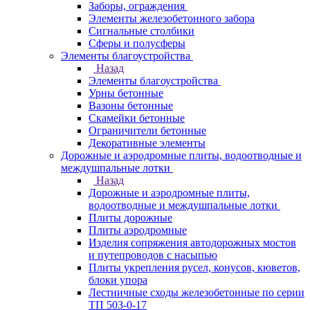
Заборы, ограждения
Элементы железобетонного забора
Сигнальные столбики
Сферы и полусферы
Элементы благоустройства
Назад
Элементы благоустройства
Урны бетонные
Вазоны бетонные
Скамейки бетонные
Ограничители бетонные
Декоративные элементы
Дорожные и аэродромные плиты, водоотводные и
междушпальные лотки
Назад
Дорожные и аэродромные плиты,
водоотводные и междушпальные лотки
Плиты дорожные
Плиты аэродромные
Изделия сопряжения автодорожных мостов
и путепроводов с насыпью
Плиты укрепления русел, конусов, кюветов,
блоки упора
Лестничные сходы железобетонные по серии
ТП 503-0-17